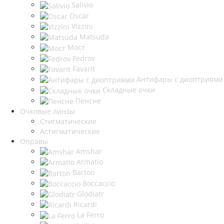
Salivio
Oscar
Vizzini
Matsuda
Мост
Fedrov
Favarit
Антифары с диоптриями
Складные очки
Пенсне
Очковые линзы
Стигматические
Астигматические
Оправы
Amshar
Armatio
Barton
Boccaccio
Glodiatr
Ricardi
La Ferro