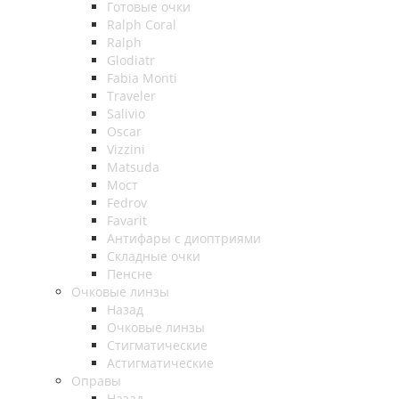
Готовые очки
Ralph Coral
Ralph
Glodiatr
Fabia Monti
Traveler
Salivio
Oscar
Vizzini
Matsuda
Мост
Fedrov
Favarit
Антифары с диоптриями
Складные очки
Пенсне
Очковые линзы
Назад
Очковые линзы
Стигматические
Астигматические
Оправы
Назад