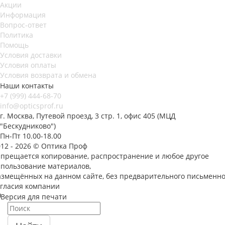
Акции
Информация
Вопрос-ответ
Политика
Помощь
Условия доставки
Условия оплаты
Условия возврата и обмена
Наши контакты
+7 (999) 444-68-70
info@opticsprof.ru
г. Москва, Путевой проезд, 3 стр. 1, офис 405 (МЦД
"Бескудниково")
Пн-Пт 10.00-18.00
012 - 2026 © Оптика Проф
апрещается копирование, распространение и любое другое
спользование материалов,
азмещённых на данном сайте, без предварительного письменно
огласия компании
Версия для печати