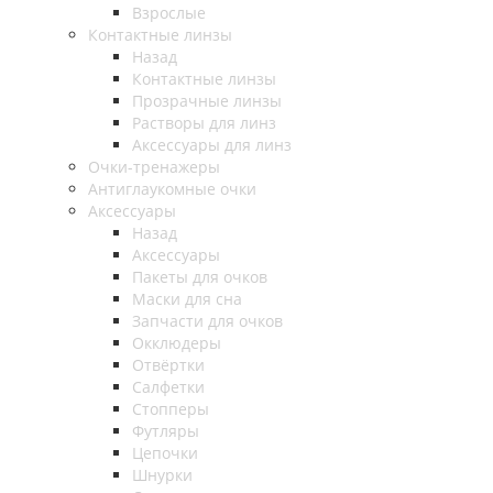
Взрослые
Контактные линзы
Назад
Контактные линзы
Прозрачные линзы
Растворы для линз
Аксессуары для линз
Очки-тренажеры
Антиглаукомные очки
Аксессуары
Назад
Аксессуары
Пакеты для очков
Маски для сна
Запчасти для очков
Окклюдеры
Отвёртки
Салфетки
Стопперы
Футляры
Цепочки
Шнурки