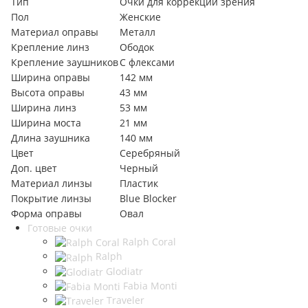
Тип
Очки для коррекции зрения
Пол
Женские
Материал оправы
Металл
Крепление линз
Ободок
Крепление заушников
С флексами
Ширина оправы
142 мм
Высота оправы
43 мм
Ширина линз
53 мм
Ширина моста
21 мм
Длина заушника
140 мм
Цвет
Серебряный
Доп. цвет
Черный
Материал линзы
Пластик
Покрытие линзы
Blue Blocker
Форма оправы
Овал
Готовые очки
Ralph Coral
Ralph
Glodiatr
Fabia Monti
Traveler