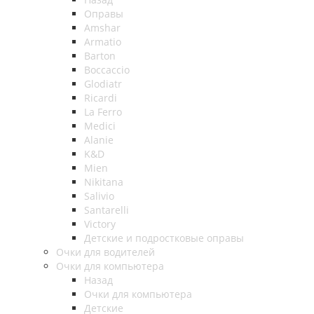
Оправы
Amshar
Armatio
Barton
Boccaccio
Glodiatr
Ricardi
La Ferro
Medici
Alanie
K&D
Mien
Nikitana
Salivio
Santarelli
Victory
Детские и подростковые оправы
Очки для водителей
Очки для компьютера
Назад
Очки для компьютера
Детские