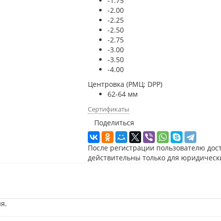
-1.75
-2.00
-2.25
-2.50
-2.75
-3.00
-3.50
-4.00
Центровка (РМЦ; DPP)
62-64 мм
Сертификаты
Поделиться
После регистрации пользователю дос
действительны только для юридическ
я.