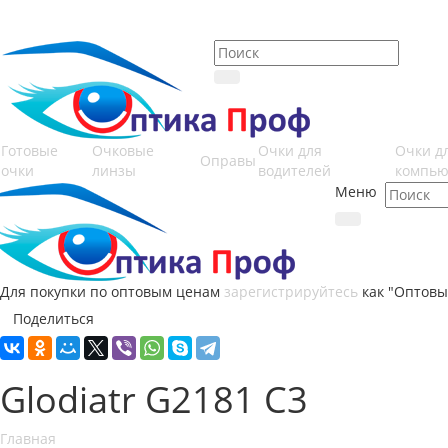
Готовые
Очковые
Очки для
Очки д
Оправы
очки
линзы
водителей
компью
Меню
Для покупки по оптовым ценам
зарегистрируйтесь
как "Оптовы
Поделиться
Glodiatr G2181 C3
Главная