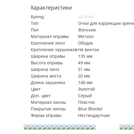
Характеристики
Бренд
Glodiatr
Тип
Очки для коррекции зрен
Пол
Женские
Материал оправы
Металл
Крепление линз
Ободок
Крепление заушников
На винтах
Ширина оправы
135 мм
Высота оправы
49 мм
Ширина линз
51 мм
Ширина моста
20 мм
Длина заушника
140 мм
Цвет
Золотой
Доп. цвет
Серый
Материал линзы
Пластик
Покрытие линзы
Blue Blocker
Форма оправы
Нестандартная