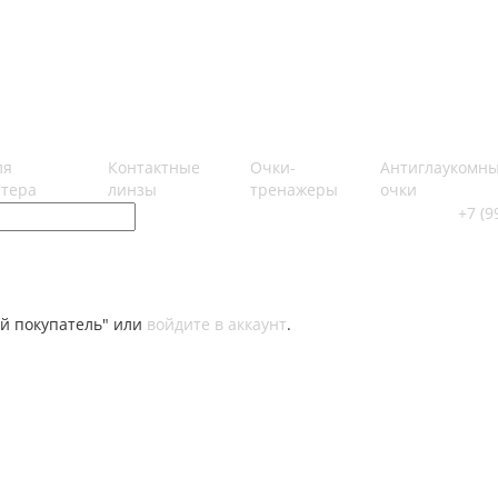
ля
Контактные
Очки-
Антиглаукомн
тера
линзы
тренажеры
очки
+7 (9
й покупатель" или
войдите в аккаунт
.