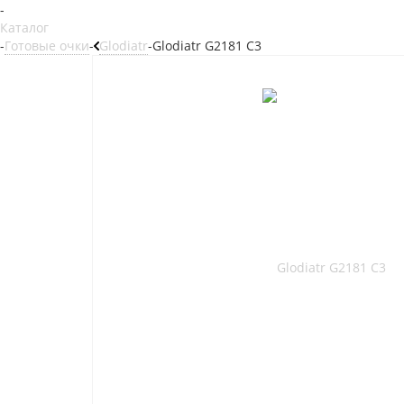
-
Каталог
-
Готовые очки
-
Glodiatr
-
Glodiatr G2181 C3