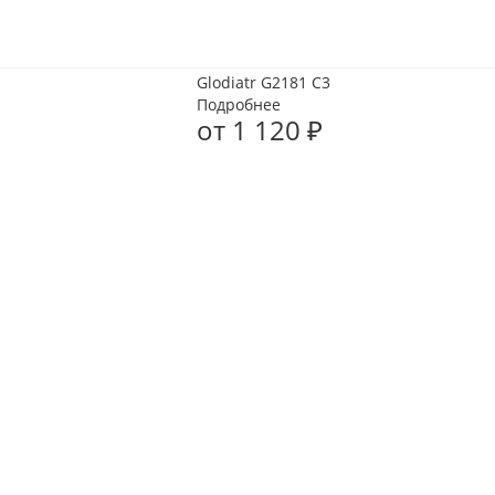
Glodiatr G2181 C3
Подробнее
от
1 120 ₽