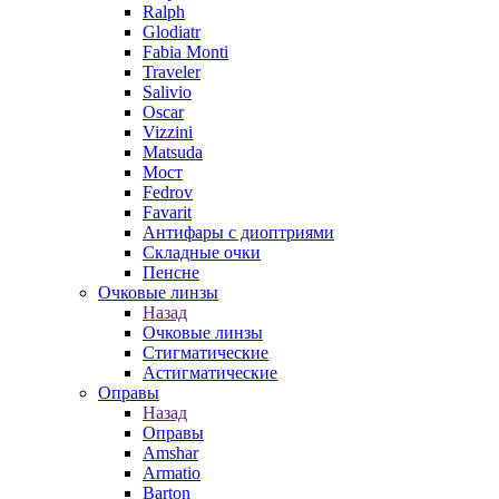
Ralph
Glodiatr
Fabia Monti
Traveler
Salivio
Oscar
Vizzini
Matsuda
Мост
Fedrov
Favarit
Антифары с диоптриями
Складные очки
Пенсне
Очковые линзы
Назад
Очковые линзы
Стигматические
Астигматические
Оправы
Назад
Оправы
Amshar
Armatio
Barton