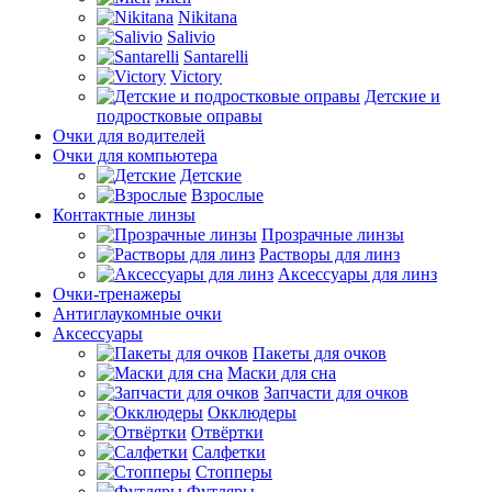
Nikitana
Salivio
Santarelli
Victory
Детские и
подростковые оправы
Очки для водителей
Очки для компьютера
Детские
Взрослые
Контактные линзы
Прозрачные линзы
Растворы для линз
Аксессуары для линз
Очки-тренажеры
Антиглаукомные очки
Аксессуары
Пакеты для очков
Маски для сна
Запчасти для очков
Окклюдеры
Отвёртки
Салфетки
Стопперы
Футляры