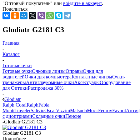
"Оптовый покупатель" или
войдите в аккаунт
.
Поделиться
Glodiatr G2181 C3
Главная
-
Каталог
-
Готовые очки
Готовые очки
Очковые линзы
Оправы
Очки для
водителей
Очки для компьютера
Контактные линзы
Очки-
тренажеры
Антиглаукомные очки
Аксессуары
Оборудование
для Оптики
Распродажа 30%
-
Glodiatr
Ralph Coral
Ralph
Fabia
Monti
Traveler
Salivio
Oscar
Vizzini
Matsuda
Мост
Fedrov
Favarit
Анти
с диоптриями
Складные очки
Пенсне
-
Glodiatr G2181 C3
Glodiatr G2181 C3
Подробнее