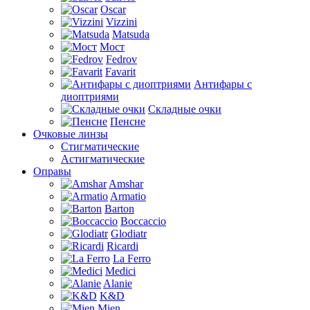
Oscar
Vizzini
Matsuda
Мост
Fedrov
Favarit
Антифары с
диоптриями
Складные очки
Пенсне
Очковые линзы
Стигматические
Астигматические
Оправы
Amshar
Armatio
Barton
Boccaccio
Glodiatr
Ricardi
La Ferro
Medici
Alanie
K&D
Mien