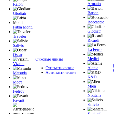
Armatio
Ralph
Barton
Glodiatr
Boccaccio
Fabia Monti
Glodiatr
Traveler
Ricardi
Salivio
La Ferro
Oscar
Medici
Очковые линзы
Vizzini
Стигматические
Alanie
Астигматические
Matsuda
K&D
Мост
Mien
Fedrov
Nikitana
Favarit
Salivio
Santarelli