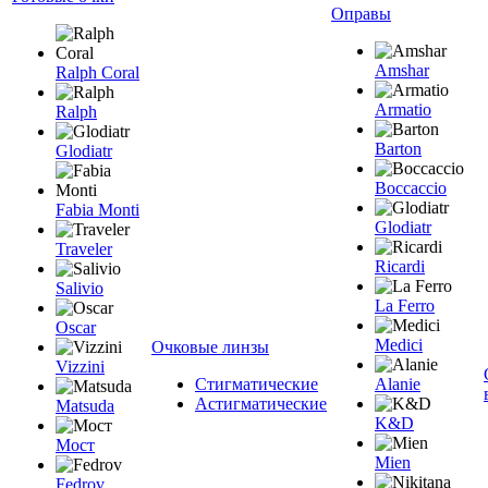
Оправы
Amshar
Ralph Coral
Armatio
Ralph
Barton
Glodiatr
Boccaccio
Fabia Monti
Glodiatr
Traveler
Ricardi
Salivio
La Ferro
Oscar
Medici
Очковые линзы
Vizzini
Стигматические
Alanie
Астигматические
Matsuda
K&D
Мост
Mien
Fedrov