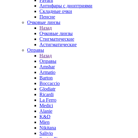
Favarit
Антифары с диоптриями
Складные очки
Пенсне
Очковые линзы
Назад
Очковые линзы
Стигматические
Астигматические
Оправы
Назад
Оправы
Amshar
Armatio
Barton
Boccaccio
Glodiatr
Ricardi
La Ferro
Medici
Alanie
K&D
Mien
Nikitana
Salivio