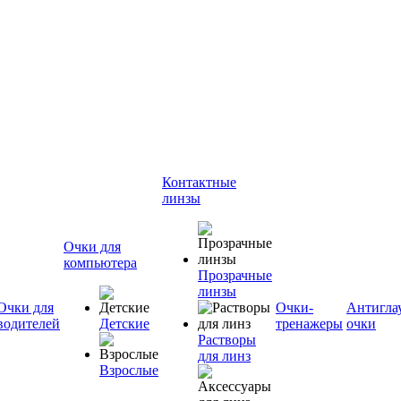
Контактные
линзы
Очки для
компьютера
Прозрачные
линзы
Очки для
Очки-
Антигла
водителей
Детские
тренажеры
очки
Растворы
для линз
Взрослые