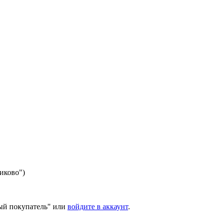
никово")
ый покупатель" или
войдите в аккаунт
.