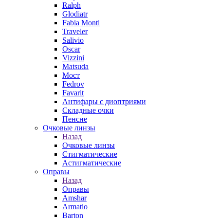
Ralph
Glodiatr
Fabia Monti
Traveler
Salivio
Oscar
Vizzini
Matsuda
Мост
Fedrov
Favarit
Антифары с диоптриями
Складные очки
Пенсне
Очковые линзы
Назад
Очковые линзы
Стигматические
Астигматические
Оправы
Назад
Оправы
Amshar
Armatio
Barton