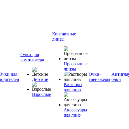
Контактные
линзы
Очки для
компьютера
Прозрачные
линзы
Очки для
Очки-
Антигла
водителей
Детские
тренажеры
очки
Растворы
для линз
Взрослые
Аксессуары
для линз