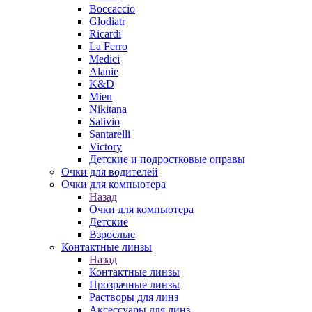
Boccaccio
Glodiatr
Ricardi
La Ferro
Medici
Alanie
K&D
Mien
Nikitana
Salivio
Santarelli
Victory
Детские и подростковые оправы
Очки для водителей
Очки для компьютера
Назад
Очки для компьютера
Детские
Взрослые
Контактные линзы
Назад
Контактные линзы
Прозрачные линзы
Растворы для линз
Аксессуары для линз