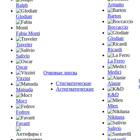
Armatio
Ralph
Barton
Glodiatr
Boccaccio
Fabia Monti
Glodiatr
Traveler
Ricardi
Salivio
La Ferro
Oscar
Medici
Очковые линзы
Vizzini
Стигматические
Alanie
Астигматические
Matsuda
K&D
Мост
Mien
Fedrov
Nikitana
Favarit
Salivio
Santarelli