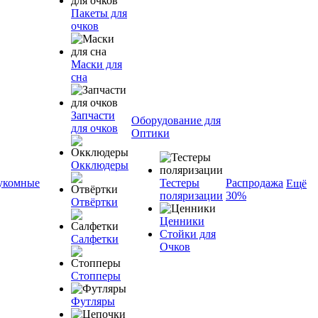
Пакеты для
очков
Маски для
сна
Запчасти
Оборудование для
для очков
Оптики
Окклюдеры
укомные
Тестеры
Распродажа
Ещё
поляризации
30%
Отвёртки
Ценники
Стойки для
Салфетки
Очков
Стопперы
Футляры