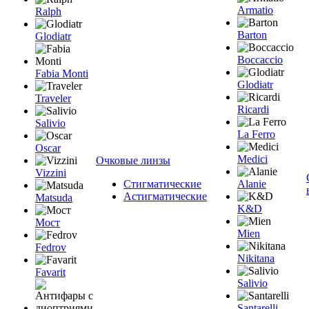
Armatio
Ralph
Barton
Glodiatr
Boccaccio
Fabia Monti
Glodiatr
Traveler
Ricardi
Salivio
La Ferro
Oscar
Medici
Очковые линзы
Vizzini
Стигматические
Alanie
Астигматические
Matsuda
K&D
Мост
Mien
Fedrov
Nikitana
Favarit
Salivio
Santarelli