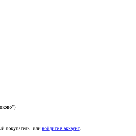
никово")
ый покупатель" или
войдите в аккаунт
.