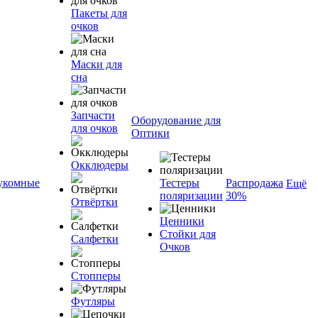
Пакеты для
очков
Маски для
сна
Запчасти
Оборудование для
для очков
Оптики
Окклюдеры
укомные
Тестеры
Распродажа
Ещё
поляризации
30%
Отвёртки
Ценники
Стойки для
Салфетки
Очков
Стопперы
Футляры