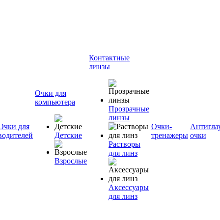
Контактные
линзы
Очки для
компьютера
Прозрачные
линзы
Очки для
Очки-
Антигла
водителей
Детские
тренажеры
очки
Растворы
для линз
Взрослые
Аксессуары
для линз