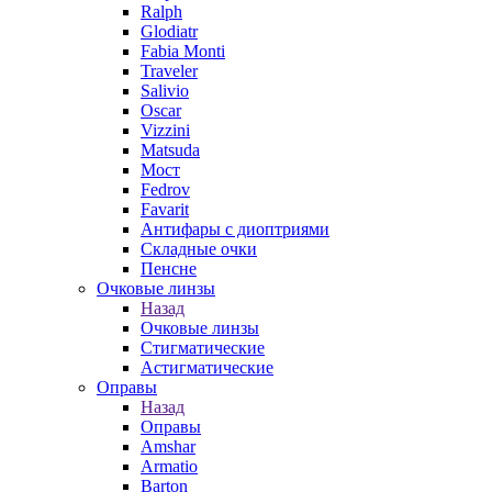
Ralph
Glodiatr
Fabia Monti
Traveler
Salivio
Oscar
Vizzini
Matsuda
Мост
Fedrov
Favarit
Антифары с диоптриями
Складные очки
Пенсне
Очковые линзы
Назад
Очковые линзы
Стигматические
Астигматические
Оправы
Назад
Оправы
Amshar
Armatio
Barton