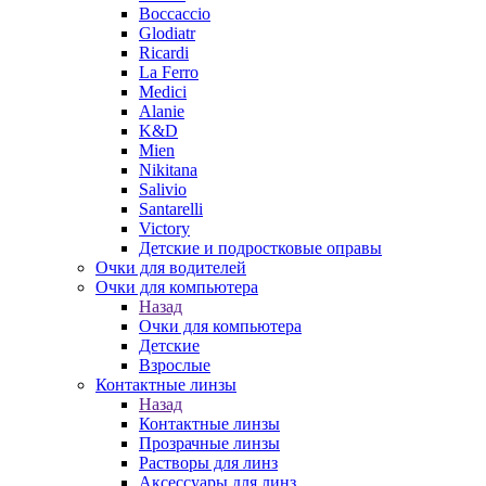
Boccaccio
Glodiatr
Ricardi
La Ferro
Medici
Alanie
K&D
Mien
Nikitana
Salivio
Santarelli
Victory
Детские и подростковые оправы
Очки для водителей
Очки для компьютера
Назад
Очки для компьютера
Детские
Взрослые
Контактные линзы
Назад
Контактные линзы
Прозрачные линзы
Растворы для линз
Аксессуары для линз