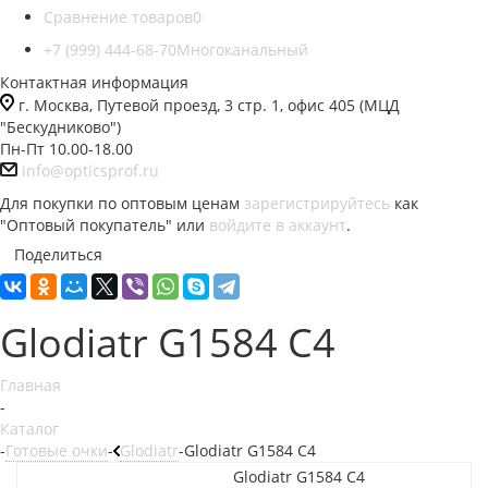
Сравнение товаров
0
+7 (999) 444-68-70
Многоканальный
Контактная информация
г. Москва, Путевой проезд, 3 стр. 1, офис 405 (МЦД
"Бескудниково")
Пн-Пт 10.00-18.00
info@opticsprof.ru
Для покупки по оптовым ценам
зарегистрируйтесь
как
"Оптовый покупатель" или
войдите в аккаунт
.
Поделиться
Glodiatr G1584 C4
Главная
-
Каталог
-
Готовые очки
-
Glodiatr
-
Glodiatr G1584 C4
Glodiatr G1584 C4