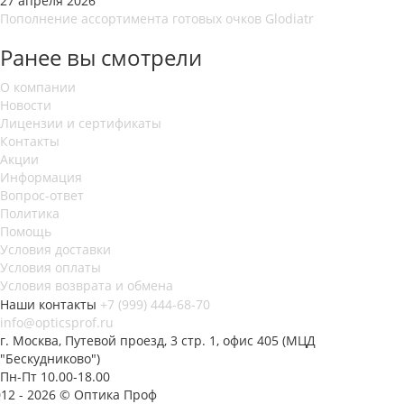
27 апреля 2026
Пополнение ассортимента готовых очков Glodiatr
Ранее вы смотрели
О компании
Новости
Лицензии и сертификаты
Контакты
Акции
Информация
Вопрос-ответ
Политика
Помощь
Условия доставки
Условия оплаты
Условия возврата и обмена
Наши контакты
+7 (999) 444-68-70
info@opticsprof.ru
г. Москва, Путевой проезд, 3 стр. 1, офис 405 (МЦД
"Бескудниково")
Пн-Пт 10.00-18.00
012 - 2026 © Оптика Проф