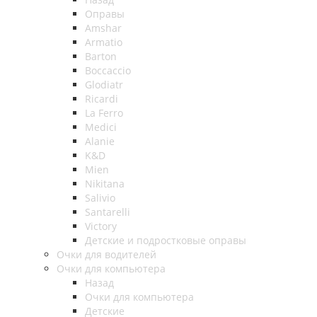
Оправы
Amshar
Armatio
Barton
Boccaccio
Glodiatr
Ricardi
La Ferro
Medici
Alanie
K&D
Mien
Nikitana
Salivio
Santarelli
Victory
Детские и подростковые оправы
Очки для водителей
Очки для компьютера
Назад
Очки для компьютера
Детские