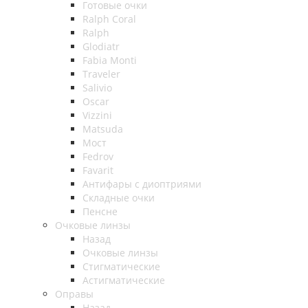
Готовые очки
Ralph Coral
Ralph
Glodiatr
Fabia Monti
Traveler
Salivio
Oscar
Vizzini
Matsuda
Мост
Fedrov
Favarit
Антифары с диоптриями
Складные очки
Пенсне
Очковые линзы
Назад
Очковые линзы
Стигматические
Астигматические
Оправы
Назад