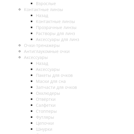
Взрослые
Контактные линзы
Назад
Контактные линзы
Прозрачные линзы
Растворы для линз
Аксессуары для линз
Очки-тренажеры
Антиглаукомные очки
Аксессуары
Назад
Аксессуары
Пакеты для очков
Маски для сна
Запчасти для очков
Окклюдеры
Отвёртки
Салфетки
Стопперы
Футляры
Цепочки
Шнурки