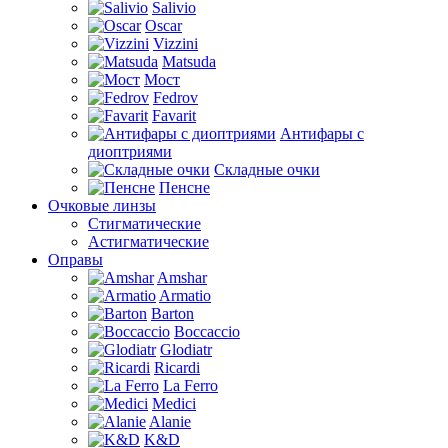
Salivio
Oscar
Vizzini
Matsuda
Мост
Fedrov
Favarit
Антифары с
диоптриями
Складные очки
Пенсне
Очковые линзы
Стигматические
Астигматические
Оправы
Amshar
Armatio
Barton
Boccaccio
Glodiatr
Ricardi
La Ferro
Medici
Alanie
K&D