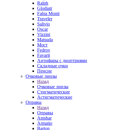
Ralph
Glodiatr
Fabia Monti
Traveler
Salivio
Oscar
Vizzini
Matsuda
Мост
Fedrov
Favarit
Антифары с диоптриями
Складные очки
Пенсне
Очковые линзы
Назад
Очковые линзы
Стигматические
Астигматические
Оправы
Назад
Оправы
Amshar
Armatio
Barton