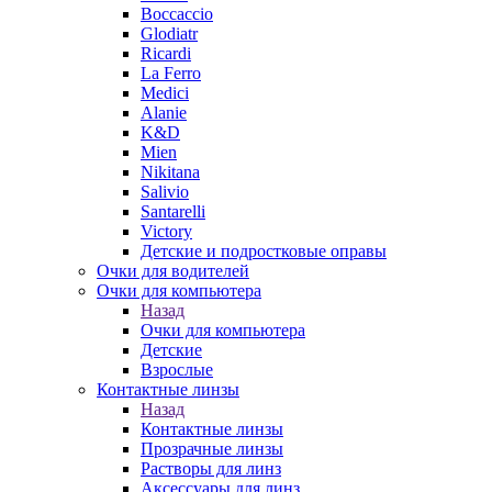
Boccaccio
Glodiatr
Ricardi
La Ferro
Medici
Alanie
K&D
Mien
Nikitana
Salivio
Santarelli
Victory
Детские и подростковые оправы
Очки для водителей
Очки для компьютера
Назад
Очки для компьютера
Детские
Взрослые
Контактные линзы
Назад
Контактные линзы
Прозрачные линзы
Растворы для линз
Аксессуары для линз