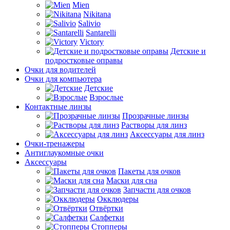
Mien
Nikitana
Salivio
Santarelli
Victory
Детские и
подростковые оправы
Очки для водителей
Очки для компьютера
Детские
Взрослые
Контактные линзы
Прозрачные линзы
Растворы для линз
Аксессуары для линз
Очки-тренажеры
Антиглаукомные очки
Аксессуары
Пакеты для очков
Маски для сна
Запчасти для очков
Окклюдеры
Отвёртки
Салфетки
Стопперы