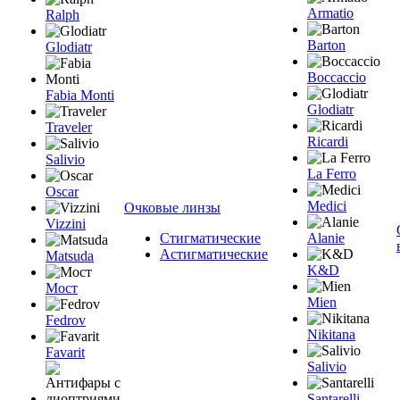
Armatio
Ralph
Barton
Glodiatr
Boccaccio
Fabia Monti
Glodiatr
Traveler
Ricardi
Salivio
La Ferro
Oscar
Medici
Очковые линзы
Vizzini
Стигматические
Alanie
Астигматические
Matsuda
K&D
Мост
Mien
Fedrov
Nikitana
Favarit
Salivio
Santarelli