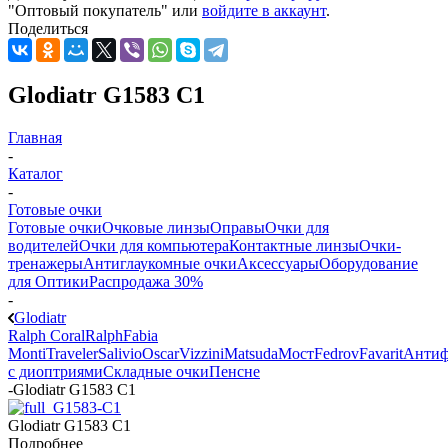
"Оптовый покупатель" или
войдите в аккаунт
.
Поделиться
Glodiatr G1583 C1
Главная
-
Каталог
-
Готовые очки
Готовые очки
Очковые линзы
Оправы
Очки для
водителей
Очки для компьютера
Контактные линзы
Очки-
тренажеры
Антиглаукомные очки
Аксессуары
Оборудование
для Оптики
Распродажа 30%
-
Glodiatr
Ralph Coral
Ralph
Fabia
Monti
Traveler
Salivio
Oscar
Vizzini
Matsuda
Мост
Fedrov
Favarit
Анти
с диоптриями
Складные очки
Пенсне
-
Glodiatr G1583 C1
Glodiatr G1583 C1
Подробнее