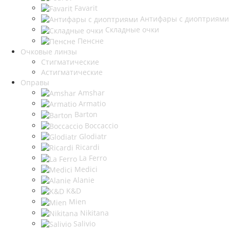
Favarit
Антифары с диоптриями
Складные очки
Пенсне
Очковые линзы
Стигматические
Астигматические
Оправы
Amshar
Armatio
Barton
Boccaccio
Glodiatr
Ricardi
La Ferro
Medici
Alanie
K&D
Mien
Nikitana
Salivio