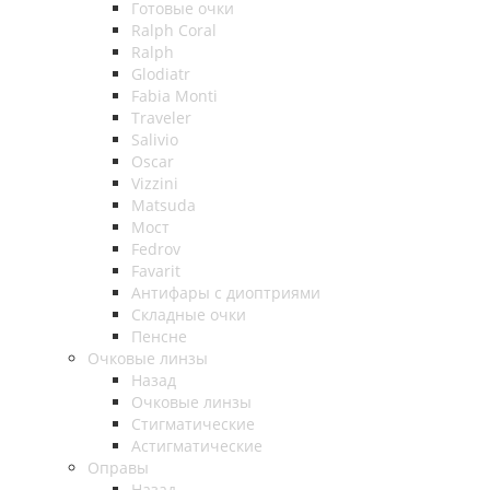
Готовые очки
Ralph Coral
Ralph
Glodiatr
Fabia Monti
Traveler
Salivio
Oscar
Vizzini
Matsuda
Мост
Fedrov
Favarit
Антифары с диоптриями
Складные очки
Пенсне
Очковые линзы
Назад
Очковые линзы
Стигматические
Астигматические
Оправы
Назад