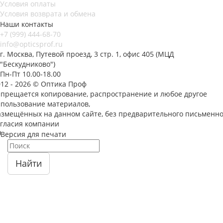
Условия оплаты
Условия возврата и обмена
Наши контакты
+7 (999) 444-68-70
info@opticsprof.ru
г. Москва, Путевой проезд, 3 стр. 1, офис 405 (МЦД
"Бескудниково")
Пн-Пт 10.00-18.00
012 - 2026 © Оптика Проф
апрещается копирование, распространение и любое другое
спользование материалов,
азмещённых на данном сайте, без предварительного письменно
огласия компании
Версия для печати
Найти