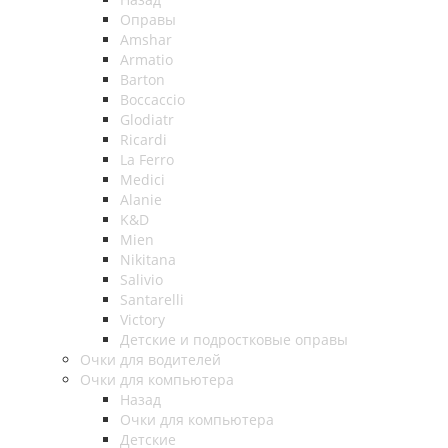
Оправы
Amshar
Armatio
Barton
Boccaccio
Glodiatr
Ricardi
La Ferro
Medici
Alanie
K&D
Mien
Nikitana
Salivio
Santarelli
Victory
Детские и подростковые оправы
Очки для водителей
Очки для компьютера
Назад
Очки для компьютера
Детские