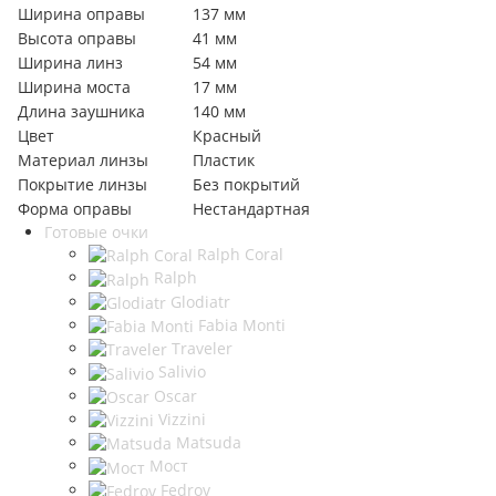
Ширина оправы
137 мм
Высота оправы
41 мм
Ширина линз
54 мм
Ширина моста
17 мм
Длина заушника
140 мм
Цвет
Красный
Материал линзы
Пластик
Покрытие линзы
Без покрытий
Форма оправы
Нестандартная
Готовые очки
Ralph Coral
Ralph
Glodiatr
Fabia Monti
Traveler
Salivio
Oscar
Vizzini
Matsuda
Мост
Fedrov