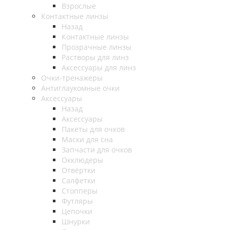
Взрослые
Контактные линзы
Назад
Контактные линзы
Прозрачные линзы
Растворы для линз
Аксессуары для линз
Очки-тренажеры
Антиглаукомные очки
Аксессуары
Назад
Аксессуары
Пакеты для очков
Маски для сна
Запчасти для очков
Окклюдеры
Отвёртки
Салфетки
Стопперы
Футляры
Цепочки
Шнурки