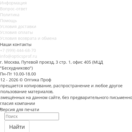
Информация
Вопрос-ответ
Политика
Помощь
Условия доставки
Условия оплаты
Условия возврата и обмена
Наши контакты
+7 (999) 444-68-70
info@opticsprof.ru
г. Москва, Путевой проезд, 3 стр. 1, офис 405 (МЦД
"Бескудниково")
Пн-Пт 10.00-18.00
012 - 2026 © Оптика Проф
апрещается копирование, распространение и любое другое
спользование материалов,
азмещённых на данном сайте, без предварительного письменно
огласия компании
Версия для печати
Найти