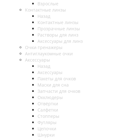
Взрослые
Контактные линзы
Назад
Контактные линзы
Прозрачные линзы
Растворы для линз
Аксессуары для линз
Очки-тренажеры
Антиглаукомные очки
Аксессуары
Назад
Аксессуары
Пакеты для очков
Маски для сна
Запчасти для очков
Окклюдеры
Отвёртки
Салфетки
Стопперы
Футляры
Цепочки
Шнурки