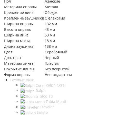
Пол
Женские
Материал оправы
Металл
Крепление линз
Ободок
Крепление заушников
С флексами
Ширина оправы
132 мм
Высота оправы
43 мм
Ширина линз
53 мм
Ширина моста
18 мм
Длина заушника
138 мм
Цвет
Серебряный
Доп. цвет
Черный
Материал линзы
Пластик
Покрытие линзы
Без покрытий
Форма оправы
Нестандартная
Готовые очки
Ralph Coral
Ralph
Glodiatr
Fabia Monti
Traveler
Salivio