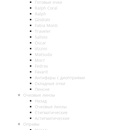
Готовые очки
Ralph Coral
Ralph
Glodiatr
Fabia Monti
Traveler
Salivio
Oscar
Vizzini
Matsuda
Мост
Fedrov
Favarit
Антифары с диоптриями
Складные очки
Пенсне
Очковые линзы
Назад
Очковые линзы
Стигматические
Астигматические
Оправы
Назад