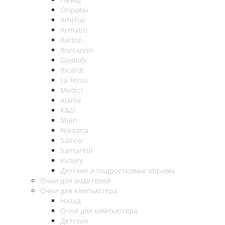
Оправы
Amshar
Armatio
Barton
Boccaccio
Glodiatr
Ricardi
La Ferro
Medici
Alanie
K&D
Mien
Nikitana
Salivio
Santarelli
Victory
Детские и подростковые оправы
Очки для водителей
Очки для компьютера
Назад
Очки для компьютера
Детские