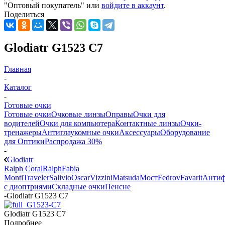
"Оптовый покупатель" или
войдите в аккаунт
.
Поделиться
Glodiatr G1523 C7
Главная
-
Каталог
-
Готовые очки
Готовые очки
Очковые линзы
Оправы
Очки для
водителей
Очки для компьютера
Контактные линзы
Очки-
тренажеры
Антиглаукомные очки
Аксессуары
Оборудование
для Оптики
Распродажа 30%
-
Glodiatr
Ralph Coral
Ralph
Fabia
Monti
Traveler
Salivio
Oscar
Vizzini
Matsuda
Мост
Fedrov
Favarit
Анти
с диоптриями
Складные очки
Пенсне
-
Glodiatr G1523 C7
Glodiatr G1523 C7
Подробнее