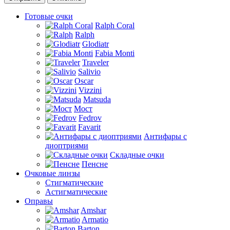
Готовые очки
Ralph Coral
Ralph
Glodiatr
Fabia Monti
Traveler
Salivio
Oscar
Vizzini
Matsuda
Мост
Fedrov
Favarit
Антифары с
диоптриями
Складные очки
Пенсне
Очковые линзы
Стигматические
Астигматические
Оправы
Amshar
Armatio
Barton