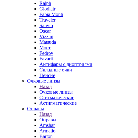
Ralph
Glodiatr
Fabia Monti
Traveler
Salivio
Oscar
Vizzini
Matsuda
Мост
Fedrov
Favarit
Антифары с диоптриями
Складные очки
Пенсне
Очковые линзы
Назад
Очковые линзы
Стигматические
Астигматические
Оправы
Назад
Оправы
Amshar
Armatio
Barton