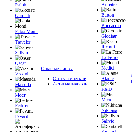
Armatio
Ralph
Barton
Glodiatr
Boccaccio
Fabia Monti
Glodiatr
Traveler
Ricardi
Salivio
La Ferro
Oscar
Medici
Очковые линзы
Vizzini
Стигматические
Alanie
Астигматические
Matsuda
K&D
Мост
Mien
Fedrov
Nikitana
Favarit
Salivio
Santarelli