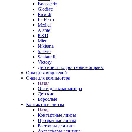
Boccaccio
Glodiatr
Ricardi
La Ferro
Medici
Alanie
K&D
Mien
Nikitana
Salivio
Santarelli
Victory
Детские и подростковые оправы
Очки для водителей
Очки для компьютера
Назад
Очки для компьютера
Детские
Взрослые
Контактные линзы
Назад
Контактные линзы
Прозрачные линзы
Растворы для линз
Аксессуары для линз