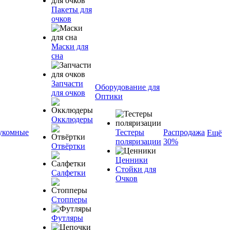
Пакеты для
очков
Маски для
сна
Запчасти
Оборудование для
для очков
Оптики
Окклюдеры
укомные
Тестеры
Распродажа
Ещё
поляризации
30%
Отвёртки
Ценники
Стойки для
Салфетки
Очков
Стопперы
Футляры