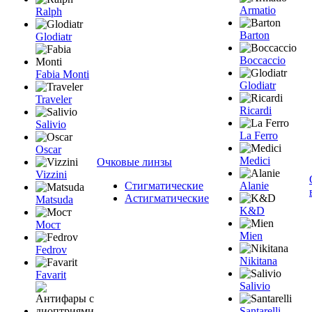
Armatio
Ralph
Barton
Glodiatr
Boccaccio
Fabia Monti
Glodiatr
Traveler
Ricardi
Salivio
La Ferro
Oscar
Medici
Очковые линзы
Vizzini
Стигматические
Alanie
Астигматические
Matsuda
K&D
Мост
Mien
Fedrov
Nikitana
Favarit
Salivio
Santarelli