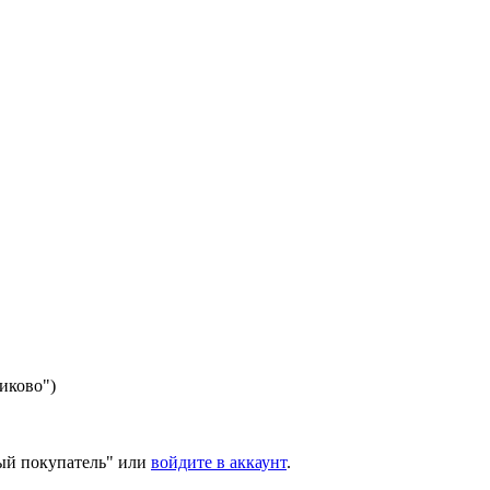
никово")
ый покупатель" или
войдите в аккаунт
.