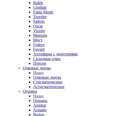
Ralph
Glodiatr
Fabia Monti
Traveler
Salivio
Oscar
Vizzini
Matsuda
Мост
Fedrov
Favarit
Антифары с диоптриями
Складные очки
Пенсне
Очковые линзы
Назад
Очковые линзы
Стигматические
Астигматические
Оправы
Назад
Оправы
Amshar
Armatio
Barton