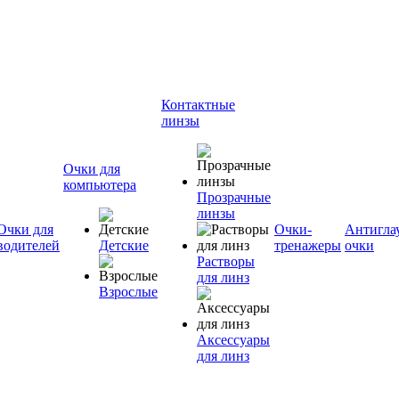
Контактные
линзы
Очки для
компьютера
Прозрачные
линзы
Очки для
Очки-
Антигла
водителей
Детские
тренажеры
очки
Растворы
для линз
Взрослые
Аксессуары
для линз