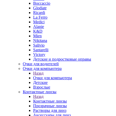
Boccaccio
Glodiatr
Ricardi
La Ferro
Medici
Alanie
K&D
Mien
Nikitana
Salivio
Santarelli
Victory
Детские и подростковые оправы
Очки для водителей
Очки для компьютера
Назад
Очки для компьютера
Детские
Взрослые
Контактные линзы
Назад
Контактные линзы
Прозрачные линзы
Растворы для линз
Аксессуары для линз