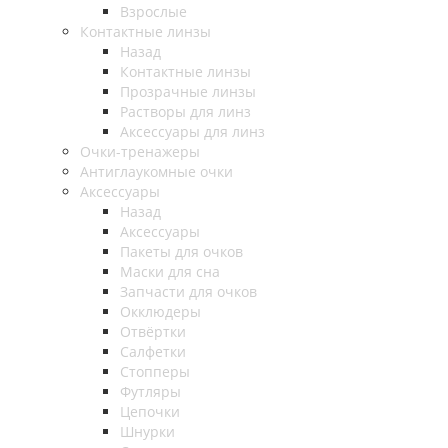
Взрослые
Контактные линзы
Назад
Контактные линзы
Прозрачные линзы
Растворы для линз
Аксессуары для линз
Очки-тренажеры
Антиглаукомные очки
Аксессуары
Назад
Аксессуары
Пакеты для очков
Маски для сна
Запчасти для очков
Окклюдеры
Отвёртки
Салфетки
Стопперы
Футляры
Цепочки
Шнурки