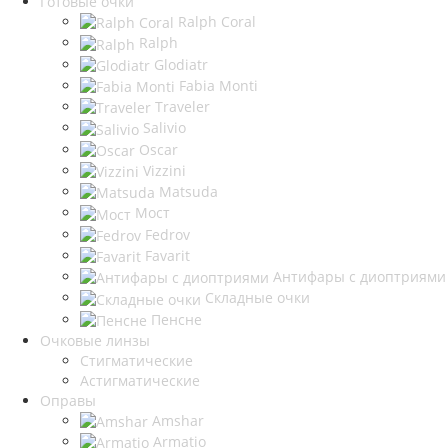
Готовые очки
Ralph Coral
Ralph
Glodiatr
Fabia Monti
Traveler
Salivio
Oscar
Vizzini
Matsuda
Мост
Fedrov
Favarit
Антифары с диоптриями
Складные очки
Пенсне
Очковые линзы
Стигматические
Астигматические
Оправы
Amshar
Armatio