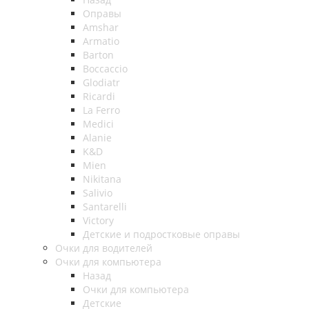
Оправы
Amshar
Armatio
Barton
Boccaccio
Glodiatr
Ricardi
La Ferro
Medici
Alanie
K&D
Mien
Nikitana
Salivio
Santarelli
Victory
Детские и подростковые оправы
Очки для водителей
Очки для компьютера
Назад
Очки для компьютера
Детские