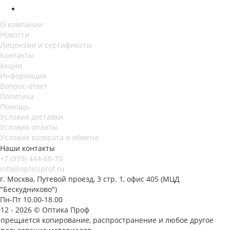
О компании
Новости
Лицензии и сертификаты
Контакты
Акции
Информация
Вопрос-ответ
Политика
Помощь
Условия доставки
Условия оплаты
Условия возврата и обмена
Наши контакты
+7 (999) 444-68-70
info@opticsprof.ru
г. Москва, Путевой проезд, 3 стр. 1, офис 405 (МЦД
"Бескудниково")
Пн-Пт 10.00-18.00
012 - 2026 © Оптика Проф
апрещается копирование, распространение и любое другое