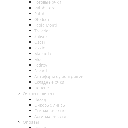
Готовые очки
Ralph Coral
Ralph
Glodiatr
Fabia Monti
Traveler
Salivio
Oscar
Vizzini
Matsuda
Мост
Fedrov
Favarit
Антифары с диоптриями
Складные очки
Пенсне
Очковые линзы
Назад
Очковые линзы
Стигматические
Астигматические
Оправы
Назад