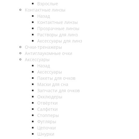
Взрослые
Контактные линзы
Назад
Контактные линзы
Прозрачные линзы
Растворы для линз
Аксессуары для линз
Очки-тренажеры
Антиглаукомные очки
Аксессуары
Назад
Аксессуары
Пакеты для очков
Маски для сна
Запчасти для очков
Окклюдеры
Отвёртки
Салфетки
Стопперы
Футляры
Цепочки
Шнурки