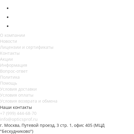
О компании
Новости
Лицензии и сертификаты
Контакты
Акции
Информация
Вопрос-ответ
Политика
Помощь
Условия доставки
Условия оплаты
Условия возврата и обмена
Наши контакты
+7 (999) 444-68-70
info@opticsprof.ru
г. Москва, Путевой проезд, 3 стр. 1, офис 405 (МЦД
"Бескудниково")