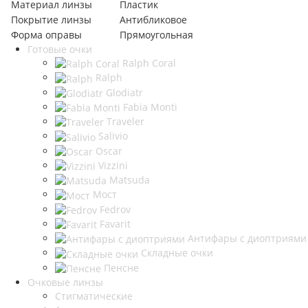
Материал линзы
Пластик
Покрытие линзы
Антибликовое
Форма оправы
Прямоугольная
Готовые очки
Ralph Coral
Ralph
Glodiatr
Fabia Monti
Traveler
Salivio
Oscar
Vizzini
Matsuda
Мост
Fedrov
Favarit
Антифары с диоптриями
Складные очки
Пенсне
Очковые линзы
Стигматические