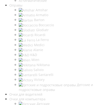
Астигматические
Оправы
Amshar
Armatio
Barton
Boccaccio
Glodiatr
Ricardi
La Ferro
Medici
Alanie
K&D
Mien
Nikitana
Salivio
Santarelli
Victory
Детские и
подростковые оправы
Очки для водителей
Очки для компьютера
Детские