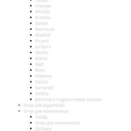
Оправы
Amshar
Armatio
Barton
Boccaccio
Glodiatr
Ricardi
La Ferro
Medici
Alanie
K&D
Mien
Nikitana
Salivio
Santarelli
Victory
Детские и подростковые оправы
Очки для водителей
Очки для компьютера
Назад
Очки для компьютера
Детские