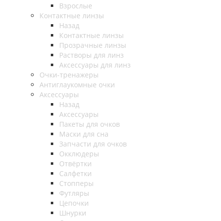
Взрослые
Контактные линзы
Назад
Контактные линзы
Прозрачные линзы
Растворы для линз
Аксессуары для линз
Очки-тренажеры
Антиглаукомные очки
Аксессуары
Назад
Аксессуары
Пакеты для очков
Маски для сна
Запчасти для очков
Окклюдеры
Отвёртки
Салфетки
Стопперы
Футляры
Цепочки
Шнурки