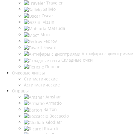
Traveler
Salivio
Oscar
Vizzini
Matsuda
Мост
Fedrov
Favarit
Антифары с диоптриями
Складные очки
Пенсне
Очковые линзы
Стигматические
Астигматические
Оправы
Amshar
Armatio
Barton
Boccaccio
Glodiatr
Ricardi