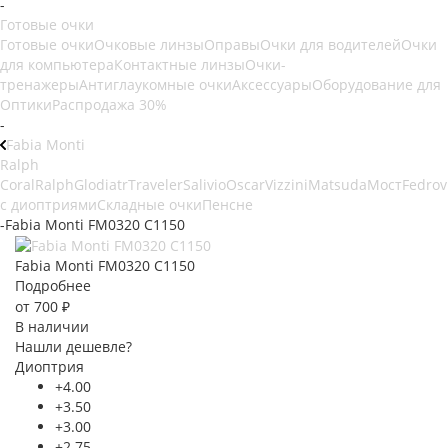
-
Готовые очки
Готовые очки
Очковые линзы
Оправы
Очки для водителей
Очки
для компьютера
Контактные линзы
Очки-
тренажеры
Антиглаукомные очки
Аксессуары
Оборудование для
Оптики
Распродажа 30%
-
Fabia Monti
Ralph
Coral
Ralph
Glodiatr
Traveler
Salivio
Oscar
Vizzini
Matsuda
Мост
Fedrov
с диоптриями
Складные очки
Пенсне
-
Fabia Monti FM0320 C1150
Fabia Monti FM0320 C1150
Подробнее
от
700 ₽
В наличии
Нашли дешевле?
Диоптрия
+4.00
+3.50
+3.00
+2.75