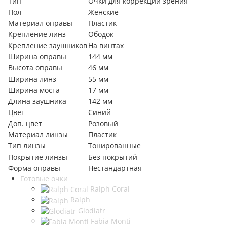
Тип
Очки для коррекции зрения
Пол
Женские
Материал оправы
Пластик
Крепление линз
Ободок
Крепление заушников
На винтах
Ширина оправы
144 мм
Высота оправы
46 мм
Ширина линз
55 мм
Ширина моста
17 мм
Длина заушника
142 мм
Цвет
Синий
Доп. цвет
Розовый
Материал линзы
Пластик
Тип линзы
Тонированные
Покрытие линзы
Без покрытий
Форма оправы
Нестандартная
Готовые очки
Ralph Coral
Ralph
Glodiatr
Fabia Monti