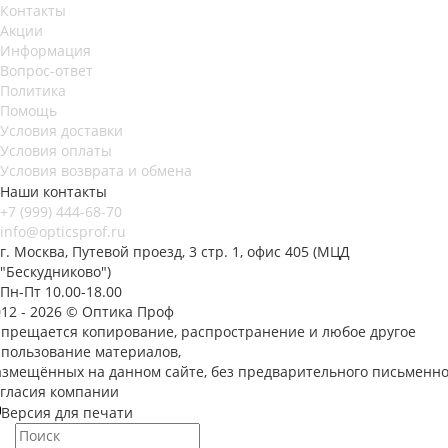
Контакты
Акции
Информация
Вопрос-ответ
Политика
Помощь
Условия доставки
Условия оплаты
Условия возврата и обмена
Наши контакты
+7 (999) 444-68-70
info@opticsprof.ru
г. Москва, Путевой проезд, 3 стр. 1, офис 405 (МЦД
"Бескудниково")
Пн-Пт 10.00-18.00
012 - 2026 © Оптика Проф
апрещается копирование, распространение и любое другое
спользование материалов,
азмещённых на данном сайте, без предварительного письменно
огласия компании
Версия для печати