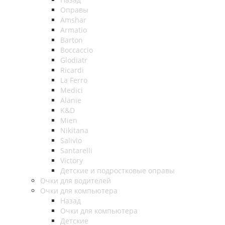
Оправы
Amshar
Armatio
Barton
Boccaccio
Glodiatr
Ricardi
La Ferro
Medici
Alanie
K&D
Mien
Nikitana
Salivio
Santarelli
Victory
Детские и подростковые оправы
Очки для водителей
Очки для компьютера
Назад
Очки для компьютера
Детские