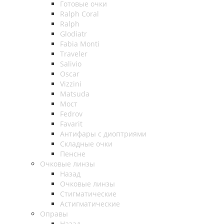
Готовые очки
Ralph Coral
Ralph
Glodiatr
Fabia Monti
Traveler
Salivio
Oscar
Vizzini
Matsuda
Мост
Fedrov
Favarit
Антифары с диоптриями
Складные очки
Пенсне
Очковые линзы
Назад
Очковые линзы
Стигматические
Астигматические
Оправы
Назад