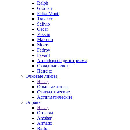
Ralph
Glodiatr
Fabia Monti
Traveler
Salivio
Oscar
Vizzini
Matsuda
Мост
Fedrov
Favarit
Антифары с диоптриями
Складные очки
Пенсне
Очковые линзы
Назад
Очковые линзы
Стигматические
Астигматические
Оправы
Назад
Оправы
Amshar
Armatio
Barton