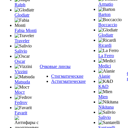
Armatio
Ralph
Barton
Glodiatr
Boccaccio
Fabia Monti
Glodiatr
Traveler
Ricardi
Salivio
La Ferro
Oscar
Medici
Очковые линзы
Vizzini
Стигматические
Alanie
Астигматические
Matsuda
K&D
Мост
Mien
Fedrov
Nikitana
Favarit
Salivio
Santarelli