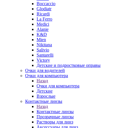
Boccaccio
Glodiatr
Ricardi
La Ferro
Medici
Alanie
K&D
Mien
Nikitana
Salivio
Santarelli
Victory
Детские и подростковые оправы
Очки для водителей
Очки для компьютера
Назад
Очки для компьютера
Детские
Взрослые
Контактные линзы
Назад
Контактные линзы
Прозрачные линзы
Растворы для линз
Аксессуары для линз