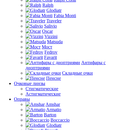
Ralph
Glodiatr
Fabia Monti
Traveler
Salivio
Oscar
Vizzini
Matsuda
Мост
Fedrov
Favarit
Антифары с
диоптриями
Складные очки
Пенсне
Очковые линзы
Стигматические
Астигматические
Оправы
Amshar
Armatio
Barton
Boccaccio
Glodiatr