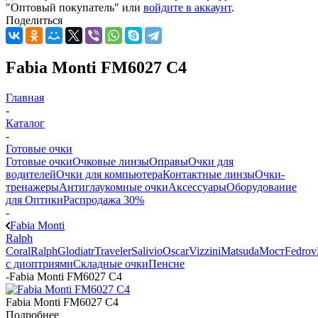
"Оптовый покупатель" или
войдите в аккаунт
.
Поделиться
Fabia Monti FM6027 C4
Главная
-
Каталог
-
Готовые очки
Готовые очки
Очковые линзы
Оправы
Очки для
водителей
Очки для компьютера
Контактные линзы
Очки-
тренажеры
Антиглаукомные очки
Аксессуары
Оборудование
для Оптики
Распродажа 30%
-
Fabia Monti
Ralph
Coral
Ralph
Glodiatr
Traveler
Salivio
Oscar
Vizzini
Matsuda
Мост
Fedrov
с диоптриями
Складные очки
Пенсне
-
Fabia Monti FM6027 C4
Fabia Monti FM6027 C4
Подробнее