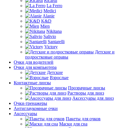
Ricardi
La Ferro
Medici
Alanie
K&D
Mien
Nikitana
Salivio
Santarelli
Victory
Детские и
подростковые оправы
Очки для водителей
Очки для компьютера
Детские
Взрослые
Контактные линзы
Прозрачные линзы
Растворы для линз
Аксессуары для линз
Очки-тренажеры
Антиглаукомные очки
Аксессуары
Пакеты для очков
Маски для сна