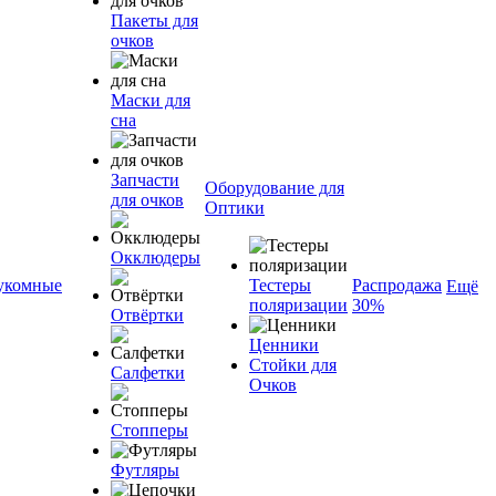
Пакеты для
очков
Маски для
сна
Запчасти
Оборудование для
для очков
Оптики
Окклюдеры
укомные
Тестеры
Распродажа
Ещё
поляризации
30%
Отвёртки
Ценники
Стойки для
Салфетки
Очков
Стопперы
Футляры