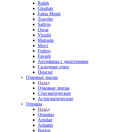
Ralph
Glodiatr
Fabia Monti
Traveler
Salivio
Oscar
Vizzini
Matsuda
Мост
Fedrov
Favarit
Антифары с диоптриями
Складные очки
Пенсне
Очковые линзы
Назад
Очковые линзы
Стигматические
Астигматические
Оправы
Назад
Оправы
Amshar
Armatio
Barton