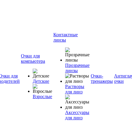
Контактные
линзы
Очки для
компьютера
Прозрачные
линзы
Очки для
Очки-
Антигла
водителей
Детские
тренажеры
очки
Растворы
для линз
Взрослые
Аксессуары
для линз