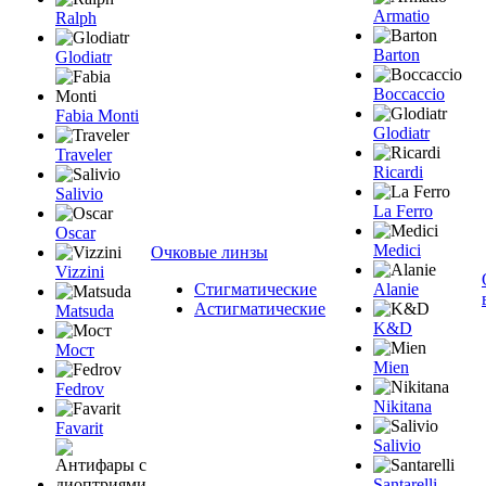
Armatio
Ralph
Barton
Glodiatr
Boccaccio
Fabia Monti
Glodiatr
Traveler
Ricardi
Salivio
La Ferro
Oscar
Medici
Очковые линзы
Vizzini
Стигматические
Alanie
Астигматические
Matsuda
K&D
Мост
Mien
Fedrov
Nikitana
Favarit
Salivio
Santarelli