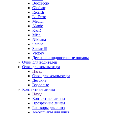
Boccaccio
Glodiatr
Ricardi
La Ferro
Medici
Alanie
K&D
Mien
Nikitana
Salivio
Santarelli
Victory
Детские и подростковые оправы
Очки для водителей
Очки для компьютера
Назад
Очки для компьютера
Детские
Взрослые
Контактные линзы
Назад
Контактные линзы
Прозрачные линзы
Растворы для линз
Аксессуары для линз