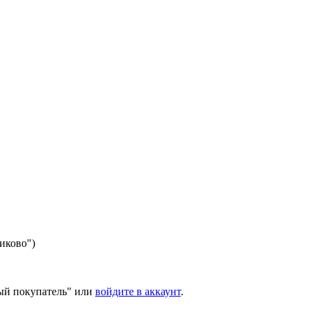
никово")
ый покупатель" или
войдите в аккаунт
.