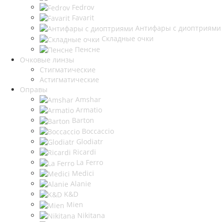
Fedrov
Favarit
Антифары с диоптриями
Складные очки
Пенсне
Очковые линзы
Стигматические
Астигматические
Оправы
Amshar
Armatio
Barton
Boccaccio
Glodiatr
Ricardi
La Ferro
Medici
Alanie
K&D
Mien
Nikitana