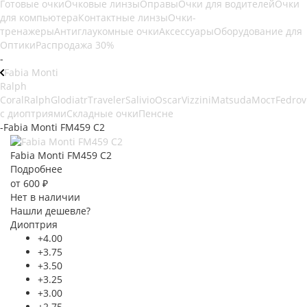
Готовые очки
Очковые линзы
Оправы
Очки для водителей
Очки
для компьютера
Контактные линзы
Очки-
тренажеры
Антиглаукомные очки
Аксессуары
Оборудование для
Оптики
Распродажа 30%
-
Fabia Monti
Ralph
Coral
Ralph
Glodiatr
Traveler
Salivio
Oscar
Vizzini
Matsuda
Мост
Fedrov
с диоптриями
Складные очки
Пенсне
-
Fabia Monti FM459 C2
Fabia Monti FM459 C2
Подробнее
от
600 ₽
Нет в наличии
Нашли дешевле?
Диоптрия
+4.00
+3.75
+3.50
+3.25
+3.00
+2.75