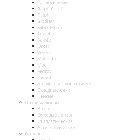
Готовые очки
Ralph Coral
Ralph
Glodiatr
Fabia Monti
Traveler
Salivio
Oscar
Vizzini
Matsuda
Мост
Fedrov
Favarit
Антифары с диоптриями
Складные очки
Пенсне
Очковые линзы
Назад
Очковые линзы
Стигматические
Астигматические
Оправы
Назад