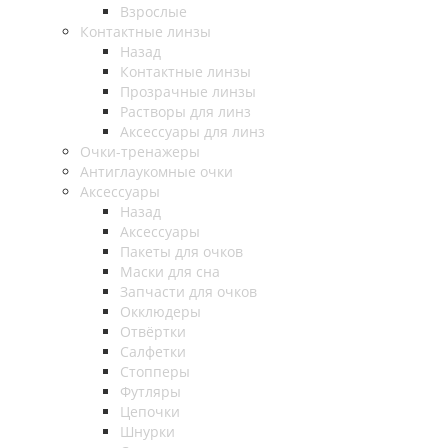
Взрослые
Контактные линзы
Назад
Контактные линзы
Прозрачные линзы
Растворы для линз
Аксессуары для линз
Очки-тренажеры
Антиглаукомные очки
Аксессуары
Назад
Аксессуары
Пакеты для очков
Маски для сна
Запчасти для очков
Окклюдеры
Отвёртки
Салфетки
Стопперы
Футляры
Цепочки
Шнурки