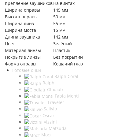
Крепление заушников
На винтах
Ширина оправы
145 мм
Высота оправы
50 мм
Ширина линз
55 мм
Ширина моста
15 мм
Длина заушника
142 мм
Цвет
Зелёный
Материал линзы
Пластик
Покрытие линзы
Без покрытий
Форма оправы
Кошачий глаз
Готовые очки
Ralph Coral
Ralph
Glodiatr
Fabia Monti
Traveler
Salivio
Oscar
Vizzini
Matsuda
Мост