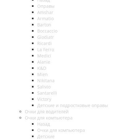
Оправы
Amshar
Armatio
Barton
Boccaccio
Glodiatr
Ricardi
La Ferro
Medici
Alanie
K&D
Mien
Nikitana
Salivio
Santarelli
Victory
Детские и подростковые оправы
Очки для водителей
Очки для компьютера
Назад
Очки для компьютера
Детские