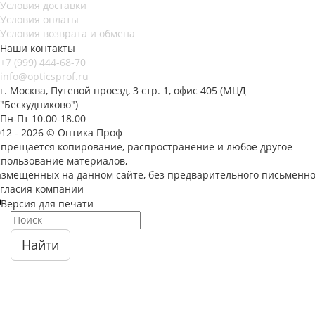
Условия доставки
Условия оплаты
Условия возврата и обмена
Наши контакты
+7 (999) 444-68-70
info@opticsprof.ru
г. Москва, Путевой проезд, 3 стр. 1, офис 405 (МЦД
"Бескудниково")
Пн-Пт 10.00-18.00
012 - 2026 © Оптика Проф
апрещается копирование, распространение и любое другое
спользование материалов,
азмещённых на данном сайте, без предварительного письменно
огласия компании
Версия для печати
Найти