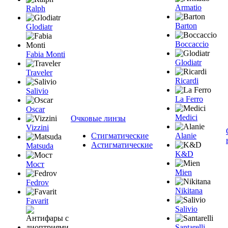
Armatio
Ralph
Barton
Glodiatr
Boccaccio
Fabia Monti
Glodiatr
Traveler
Ricardi
Salivio
La Ferro
Oscar
Medici
Очковые линзы
Vizzini
Стигматические
Alanie
Астигматические
Matsuda
K&D
Мост
Mien
Fedrov
Nikitana
Favarit
Salivio
Santarelli