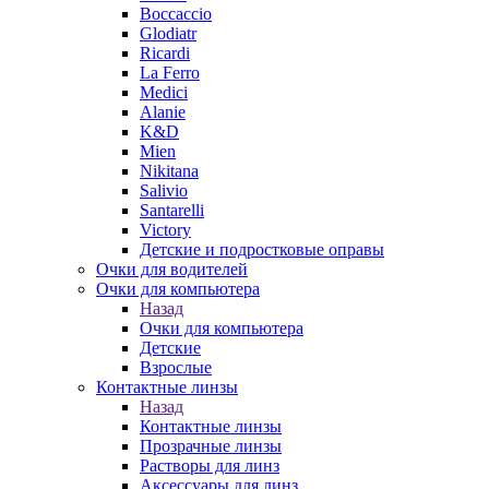
Boccaccio
Glodiatr
Ricardi
La Ferro
Medici
Alanie
K&D
Mien
Nikitana
Salivio
Santarelli
Victory
Детские и подростковые оправы
Очки для водителей
Очки для компьютера
Назад
Очки для компьютера
Детские
Взрослые
Контактные линзы
Назад
Контактные линзы
Прозрачные линзы
Растворы для линз
Аксессуары для линз