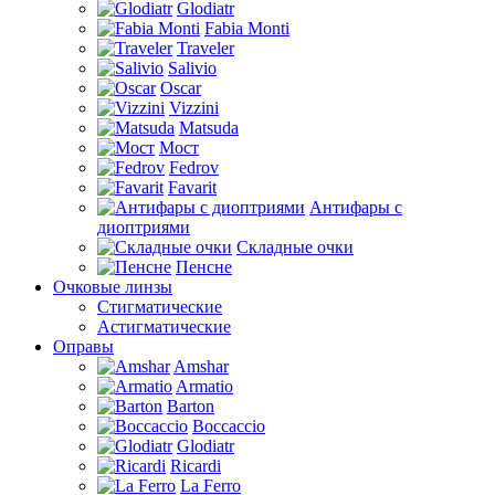
Glodiatr
Fabia Monti
Traveler
Salivio
Oscar
Vizzini
Matsuda
Мост
Fedrov
Favarit
Антифары с
диоптриями
Складные очки
Пенсне
Очковые линзы
Стигматические
Астигматические
Оправы
Amshar
Armatio
Barton
Boccaccio
Glodiatr
Ricardi
La Ferro