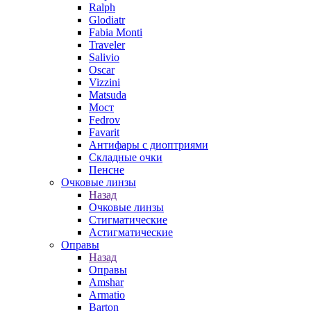
Ralph
Glodiatr
Fabia Monti
Traveler
Salivio
Oscar
Vizzini
Matsuda
Мост
Fedrov
Favarit
Антифары с диоптриями
Складные очки
Пенсне
Очковые линзы
Назад
Очковые линзы
Стигматические
Астигматические
Оправы
Назад
Оправы
Amshar
Armatio
Barton