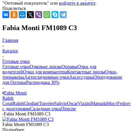
"Оптовый покупатель" или
войдите в аккаунт
.
Поделиться
Fabia Monti FM1089 C3
Главная
-
Каталог
-
Готовые очки
Готовые очки
Очковые линзы
Оправы
Очки для
водителей
Очки для компьютера
Контактные линзы
Очки-
тренажеры
Антиглаукомные очки
Аксессуары
Оборудование
для Оптики
Распродажа 30%
-
Fabia Monti
Ralph
Coral
Ralph
Glodiatr
Traveler
Salivio
Oscar
Vizzini
Matsuda
Мост
Fedrov
с диоптриями
Складные очки
Пенсне
-
Fabia Monti FM1089 C3
Fabia Monti FM1089 C3
Подробнее