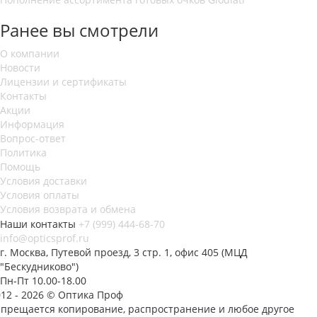
Ранее вы смотрели
О компании
Новости
Лицензии и сертификаты
Контакты
Акции
Информация
Вопрос-ответ
Политика
Помощь
Условия доставки
Условия оплаты
Условия возврата и обмена
Наши контакты
+7 (999) 444-68-70
info@opticsprof.ru
г. Москва, Путевой проезд, 3 стр. 1, офис 405 (МЦД
"Бескудниково")
Пн-Пт 10.00-18.00
012 - 2026 © Оптика Проф
апрещается копирование, распространение и любое другое