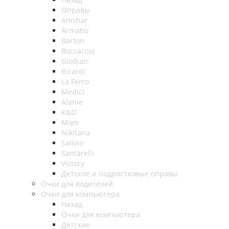
Оправы
Amshar
Armatio
Barton
Boccaccio
Glodiatr
Ricardi
La Ferro
Medici
Alanie
K&D
Mien
Nikitana
Salivio
Santarelli
Victory
Детские и подростковые оправы
Очки для водителей
Очки для компьютера
Назад
Очки для компьютера
Детские