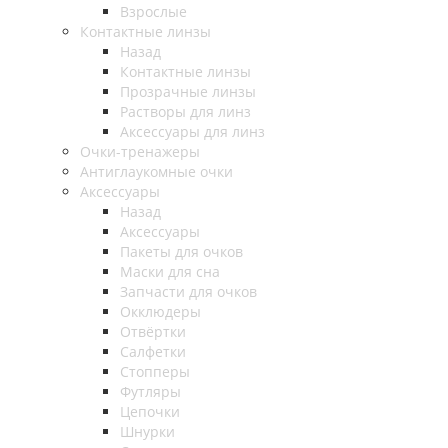
Взрослые
Контактные линзы
Назад
Контактные линзы
Прозрачные линзы
Растворы для линз
Аксессуары для линз
Очки-тренажеры
Антиглаукомные очки
Аксессуары
Назад
Аксессуары
Пакеты для очков
Маски для сна
Запчасти для очков
Окклюдеры
Отвёртки
Салфетки
Стопперы
Футляры
Цепочки
Шнурки