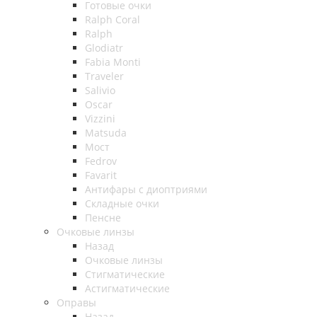
Готовые очки
Ralph Coral
Ralph
Glodiatr
Fabia Monti
Traveler
Salivio
Oscar
Vizzini
Matsuda
Мост
Fedrov
Favarit
Антифары с диоптриями
Складные очки
Пенсне
Очковые линзы
Назад
Очковые линзы
Стигматические
Астигматические
Оправы
Назад