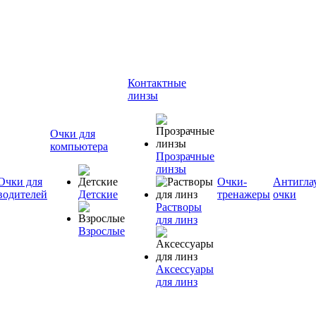
Контактные
линзы
Очки для
компьютера
Прозрачные
линзы
Очки для
Очки-
Антигла
водителей
Детские
тренажеры
очки
Растворы
для линз
Взрослые
Аксессуары
для линз