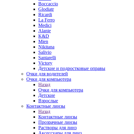
Boccaccio
Glodiatr
Ricardi
La Ferro
Medici
Alanie
K&D
Mien
Nikitana
Salivio
Santarelli
Victory
Детские и подростковые оправы
Очки для водителей
Очки для компьютера
Назад
Очки для компьютера
Детские
Взрослые
Контактные линзы
Назад
Контактные линзы
Прозрачные линзы
Растворы для линз
Аксессуары для линз