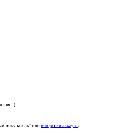
никово")
ый покупатель" или
войдите в аккаунт
.