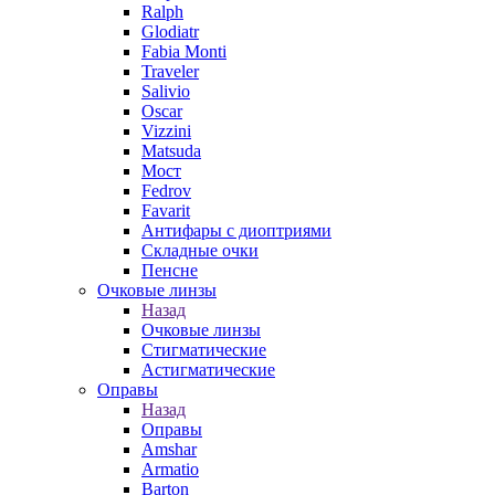
Ralph
Glodiatr
Fabia Monti
Traveler
Salivio
Oscar
Vizzini
Matsuda
Мост
Fedrov
Favarit
Антифары с диоптриями
Складные очки
Пенсне
Очковые линзы
Назад
Очковые линзы
Стигматические
Астигматические
Оправы
Назад
Оправы
Amshar
Armatio
Barton