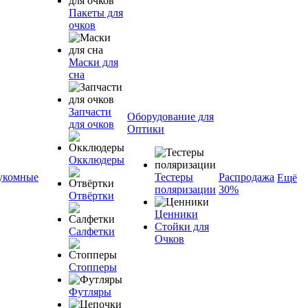
Пакеты для
очков
Маски для
сна
Запчасти
Оборудование для
для очков
Оптики
Окклюдеры
укомные
Тестеры
Распродажа
Ещё
поляризации
30%
Отвёртки
Ценники
Стойки для
Салфетки
Очков
Стопперы
Футляры