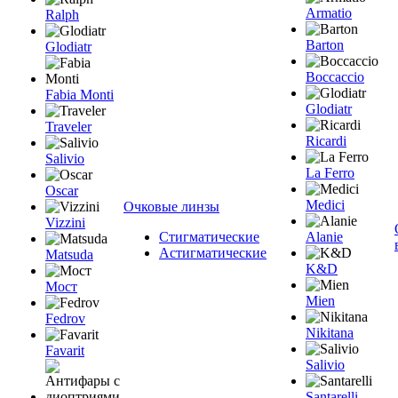
Armatio
Ralph
Barton
Glodiatr
Boccaccio
Fabia Monti
Glodiatr
Traveler
Ricardi
Salivio
La Ferro
Oscar
Medici
Очковые линзы
Vizzini
Стигматические
Alanie
Астигматические
Matsuda
K&D
Мост
Mien
Fedrov
Nikitana
Favarit
Salivio
Santarelli