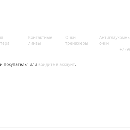
ля
Контактные
Очки-
Антиглаукомн
тера
линзы
тренажеры
очки
+7 (9
й покупатель" или
войдите в аккаунт
.