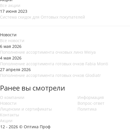
Все акции
17 июня 2023
Система скидок для Оптовых покупателей
Новости
Все новости
6 мая 2026
Пополнение ассортимента очковых линз Weiya
4 мая 2026
Пополнение ассортимента готовых очков Fabia Monti
27 апреля 2026
Пополнение ассортимента готовых очков Glodiatr
Ранее вы смотрели
О компании
Информация
Новости
Вопрос-ответ
Лицензии и сертификаты
Политика
Контакты
Акции
012 - 2026 © Оптика Проф