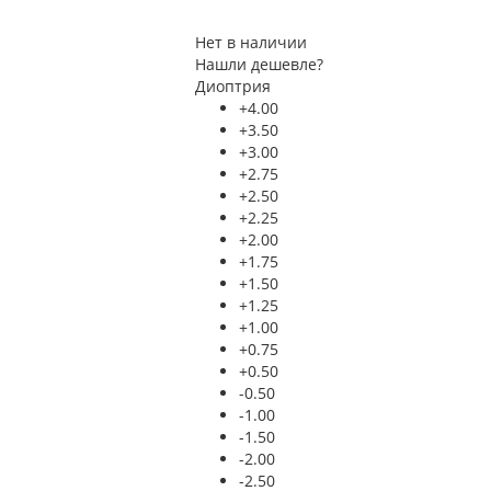
Нет в наличии
Нашли дешевле?
Диоптрия
+4.00
+3.50
+3.00
+2.75
+2.50
+2.25
+2.00
+1.75
+1.50
+1.25
+1.00
+0.75
+0.50
-0.50
-1.00
-1.50
-2.00
-2.50