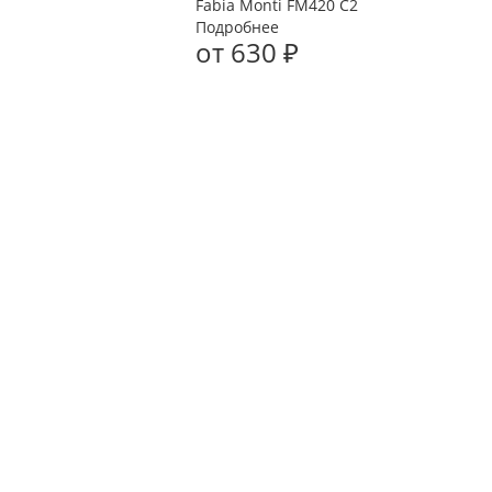
Fabia Monti FM420 C2
Подробнее
от
630 ₽