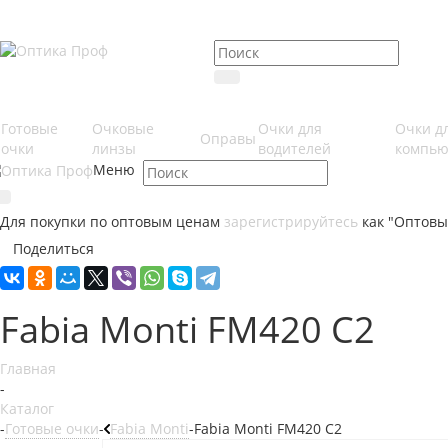
Готовые
Очковые
Очки для
Очки д
Оправы
очки
линзы
водителей
компью
Меню
Для покупки по оптовым ценам
зарегистрируйтесь
как "Оптовы
Поделиться
Fabia Monti FM420 C2
Главная
-
Каталог
-
Готовые очки
-
Fabia Monti
-
Fabia Monti FM420 C2