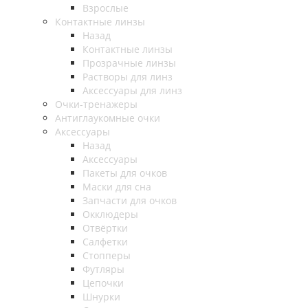
Взрослые
Контактные линзы
Назад
Контактные линзы
Прозрачные линзы
Растворы для линз
Аксессуары для линз
Очки-тренажеры
Антиглаукомные очки
Аксессуары
Назад
Аксессуары
Пакеты для очков
Маски для сна
Запчасти для очков
Окклюдеры
Отвёртки
Салфетки
Стопперы
Футляры
Цепочки
Шнурки