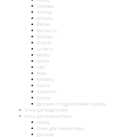
Оправы
Amshar
Armatio
Barton
Boccaccio
Glodiatr
Ricardi
La Ferro
Medici
Alanie
K&D
Mien
Nikitana
Salivio
Santarelli
Victory
Детские и подростковые оправы
Очки для водителей
Очки для компьютера
Назад
Очки для компьютера
Детские