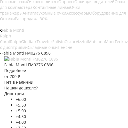
Готовые очки
Очковые линзы
Оправы
Очки для водителей
Очки
для компьютера
Контактные линзы
Очки-
тренажеры
Антиглаукомные очки
Аксессуары
Оборудование для
Оптики
Распродажа 30%
-
Fabia Monti
Ralph
Coral
Ralph
Glodiatr
Traveler
Salivio
Oscar
Vizzini
Matsuda
Мост
Fedrov
с диоптриями
Складные очки
Пенсне
-
Fabia Monti FM0276 C896
Fabia Monti FM0276 C896
Подробнее
от
700 ₽
Нет в наличии
Нашли дешевле?
Диоптрия
+6.00
+5.50
+5.00
+4.50
+4.00
+3.50