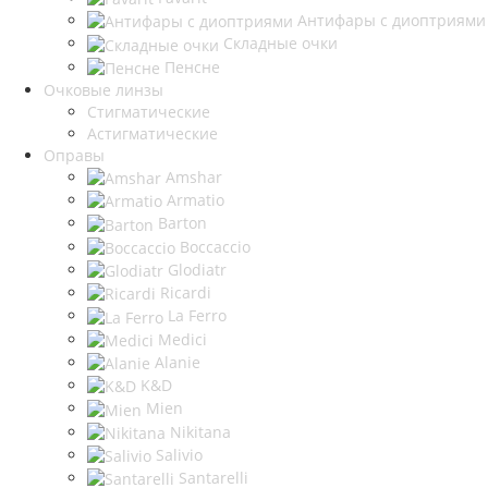
Антифары с диоптриями
Складные очки
Пенсне
Очковые линзы
Стигматические
Астигматические
Оправы
Amshar
Armatio
Barton
Boccaccio
Glodiatr
Ricardi
La Ferro
Medici
Alanie
K&D
Mien
Nikitana
Salivio
Santarelli