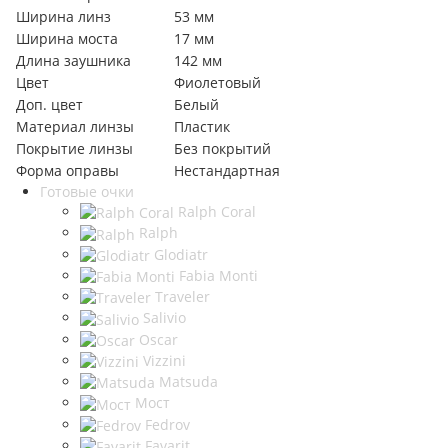
Ширина линз
53 мм
Ширина моста
17 мм
Длина заушника
142 мм
Цвет
Фиолетовый
Доп. цвет
Белый
Материал линзы
Пластик
Покрытие линзы
Без покрытий
Форма оправы
Нестандартная
Готовые очки
Ralph Coral
Ralph
Glodiatr
Fabia Monti
Traveler
Salivio
Oscar
Vizzini
Matsuda
Мост
Fedrov
Favarit