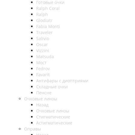
Готовые очки
Ralph Coral
Ralph
Glodiatr
Fabia Monti
Traveler
Salivio
Oscar
Vizzini
Matsuda
Мост
Fedrov
Favarit
Антифары с диоптриями
Складные очки
Пенсне
Очковые линзы
Назад
Очковые линзы
Стигматические
Астигматические
Оправы
Назад