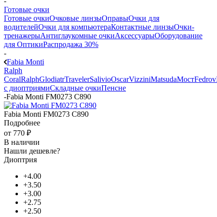
-
Готовые очки
Готовые очки
Очковые линзы
Оправы
Очки для
водителей
Очки для компьютера
Контактные линзы
Очки-
тренажеры
Антиглаукомные очки
Аксессуары
Оборудование
для Оптики
Распродажа 30%
-
Fabia Monti
Ralph
Coral
Ralph
Glodiatr
Traveler
Salivio
Oscar
Vizzini
Matsuda
Мост
Fedrov
с диоптриями
Складные очки
Пенсне
-
Fabia Monti FM0273 C890
Fabia Monti FM0273 C890
Подробнее
от
770 ₽
В наличии
Нашли дешевле?
Диоптрия
+4.00
+3.50
+3.00
+2.75
+2.50