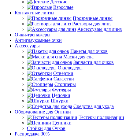
Детские
Взрослые
Контактные линзы
Прозрачные линзы
Растворы для линз
Аксессуары для линз
Очки-тренажеры
Антиглаукомные очки
Аксессуары
Пакеты для очков
Маски для сна
Запчасти для очков
Окклюдеры
Отвёртки
Салфетки
Стопперы
Футляры
Цепочки
Шнурки
Средства для ухода
Оборудование для Оптики
Тестеры поляризации
Ценники
Стойки для Очков
Распродажа 30%