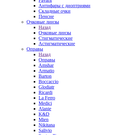
Favarit
Антифары с диоптриями
Складные очки
Пенсне
Очковые линзы
Назад
Очковые линзы
Стигматические
Астигматические
Оправы
Назад
Оправы
Amshar
Armatio
Barton
Boccaccio
Glodiatr
Ricardi
La Ferro
Medici
Alanie
K&D
Mien
Nikitana
Salivio