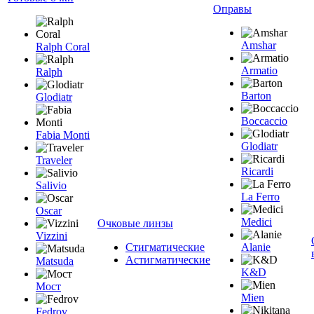
Оправы
Amshar
Ralph Coral
Armatio
Ralph
Barton
Glodiatr
Boccaccio
Fabia Monti
Glodiatr
Traveler
Ricardi
Salivio
La Ferro
Oscar
Medici
Очковые линзы
Vizzini
Стигматические
Alanie
Астигматические
Matsuda
K&D
Мост
Mien
Fedrov