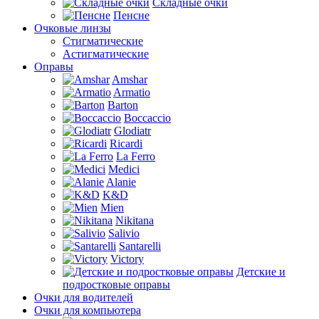
Складные очки
Пенсне
Очковые линзы
Стигматические
Астигматические
Оправы
Amshar
Armatio
Barton
Boccaccio
Glodiatr
Ricardi
La Ferro
Medici
Alanie
K&D
Mien
Nikitana
Salivio
Santarelli
Victory
Детские и
подростковые оправы
Очки для водителей
Очки для компьютера