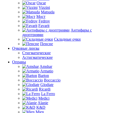
Oscar
Vizzini
Matsuda
Мост
Fedrov
Favarit
Антифары с
диоптриями
Складные очки
Пенсне
Очковые линзы
Стигматические
Астигматические
Оправы
Amshar
Armatio
Barton
Boccaccio
Glodiatr
Ricardi
La Ferro
Medici
Alanie
K&D
Mien