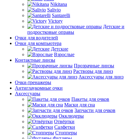
Nikitana
Salivio
Santarelli
Victory
Детские и
подростковые оправы
Очки для водителей
Очки для компьютера
Детские
Взрослые
Контактные линзы
Прозрачные линзы
Растворы для линз
Аксессуары для линз
Очки-тренажеры
Антиглаукомные очки
Аксессуары
Пакеты для очков
Маски для сна
Запчасти для очков
Окклюдеры
Отвёртки
Салфетки
Стопперы
Футляры