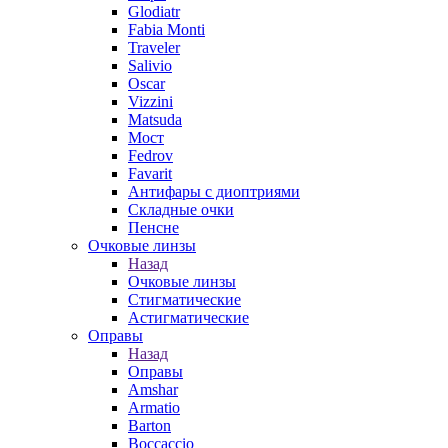
Glodiatr
Fabia Monti
Traveler
Salivio
Oscar
Vizzini
Matsuda
Мост
Fedrov
Favarit
Антифары с диоптриями
Складные очки
Пенсне
Очковые линзы
Назад
Очковые линзы
Стигматические
Астигматические
Оправы
Назад
Оправы
Amshar
Armatio
Barton
Boccaccio