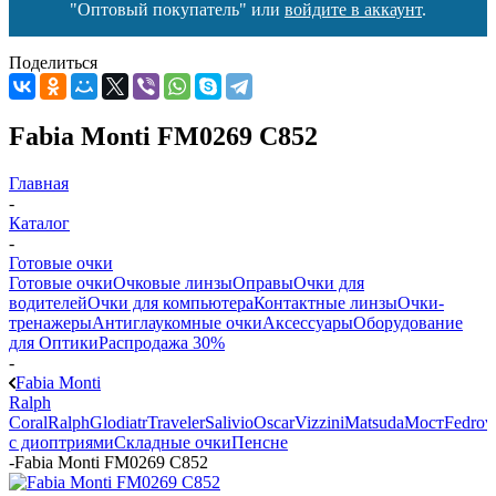
"Оптовый покупатель" или
войдите в аккаунт
.
Поделиться
Fabia Monti FM0269 C852
Главная
-
Каталог
-
Готовые очки
Готовые очки
Очковые линзы
Оправы
Очки для
водителей
Очки для компьютера
Контактные линзы
Очки-
тренажеры
Антиглаукомные очки
Аксессуары
Оборудование
для Оптики
Распродажа 30%
-
Fabia Monti
Ralph
Coral
Ralph
Glodiatr
Traveler
Salivio
Oscar
Vizzini
Matsuda
Мост
Fedrov
с диоптриями
Складные очки
Пенсне
-
Fabia Monti FM0269 C852