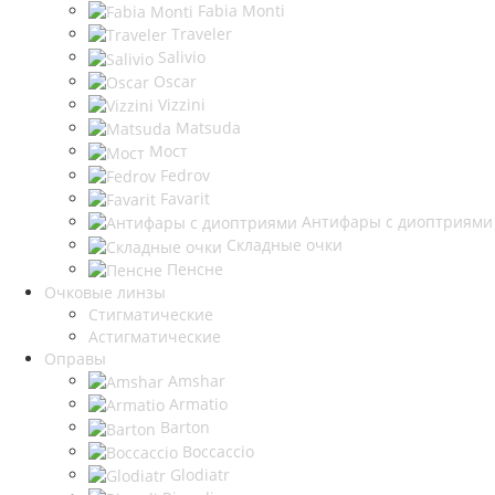
Fabia Monti
Traveler
Salivio
Oscar
Vizzini
Matsuda
Мост
Fedrov
Favarit
Антифары с диоптриями
Складные очки
Пенсне
Очковые линзы
Стигматические
Астигматические
Оправы
Amshar
Armatio
Barton
Boccaccio
Glodiatr