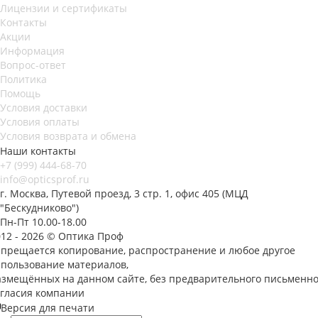
Лицензии и сертификаты
Контакты
Акции
Информация
Вопрос-ответ
Политика
Помощь
Условия доставки
Условия оплаты
Условия возврата и обмена
Наши контакты
+7 (999) 444-68-70
info@opticsprof.ru
г. Москва, Путевой проезд, 3 стр. 1, офис 405 (МЦД
"Бескудниково")
Пн-Пт 10.00-18.00
012 - 2026 © Оптика Проф
апрещается копирование, распространение и любое другое
спользование материалов,
азмещённых на данном сайте, без предварительного письменно
огласия компании
Версия для печати