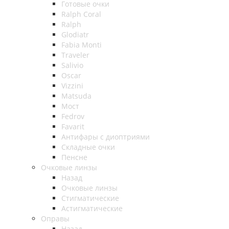
Готовые очки
Ralph Coral
Ralph
Glodiatr
Fabia Monti
Traveler
Salivio
Oscar
Vizzini
Matsuda
Мост
Fedrov
Favarit
Антифары с диоптриями
Складные очки
Пенсне
Очковые линзы
Назад
Очковые линзы
Стигматические
Астигматические
Оправы
Назад