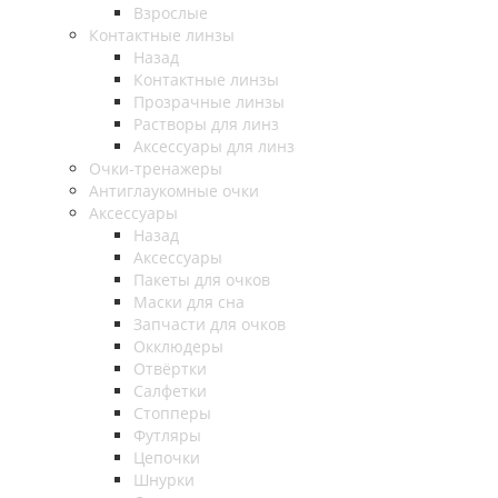
Взрослые
Контактные линзы
Назад
Контактные линзы
Прозрачные линзы
Растворы для линз
Аксессуары для линз
Очки-тренажеры
Антиглаукомные очки
Аксессуары
Назад
Аксессуары
Пакеты для очков
Маски для сна
Запчасти для очков
Окклюдеры
Отвёртки
Салфетки
Стопперы
Футляры
Цепочки
Шнурки