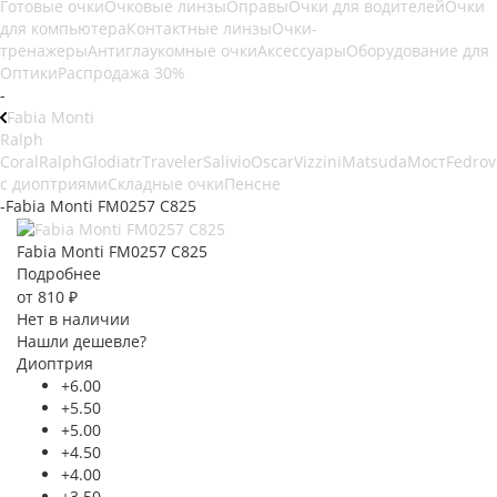
Готовые очки
Очковые линзы
Оправы
Очки для водителей
Очки
для компьютера
Контактные линзы
Очки-
тренажеры
Антиглаукомные очки
Аксессуары
Оборудование для
Оптики
Распродажа 30%
-
Fabia Monti
Ralph
Coral
Ralph
Glodiatr
Traveler
Salivio
Oscar
Vizzini
Matsuda
Мост
Fedrov
с диоптриями
Складные очки
Пенсне
-
Fabia Monti FM0257 C825
Fabia Monti FM0257 C825
Подробнее
от
810 ₽
Нет в наличии
Нашли дешевле?
Диоптрия
+6.00
+5.50
+5.00
+4.50
+4.00
+3.50