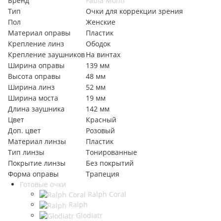
Бренд
Fabia Monti
Тип
Очки для коррекции зрения
Пол
Женские
Материал оправы
Пластик
Крепление линз
Ободок
Крепление заушников
На винтах
Ширина оправы
139 мм
Высота оправы
48 мм
Ширина линз
52 мм
Ширина моста
19 мм
Длина заушника
142 мм
Цвет
Красный
Доп. цвет
Розовый
Материал линзы
Пластик
Тип линзы
Тонированные
Покрытие линзы
Без покрытий
Форма оправы
Трапеция
Готовые очки
Ralph Coral
Ralph
Glodiatr