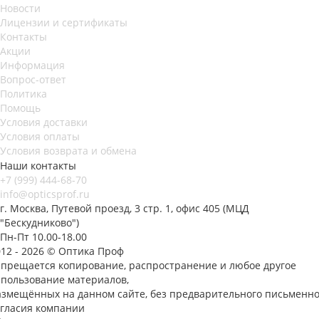
Новости
Лицензии и сертификаты
Контакты
Акции
Информация
Вопрос-ответ
Политика
Помощь
Условия доставки
Условия оплаты
Условия возврата и обмена
Наши контакты
+7 (999) 444-68-70
info@opticsprof.ru
г. Москва, Путевой проезд, 3 стр. 1, офис 405 (МЦД
"Бескудниково")
Пн-Пт 10.00-18.00
012 - 2026 © Оптика Проф
апрещается копирование, распространение и любое другое
спользование материалов,
азмещённых на данном сайте, без предварительного письменно
огласия компании