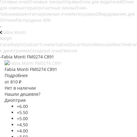
Готовые очки
Очковые линзы
Оправы
Очки для водителей
Очки
для компьютера
Контактные линзы
Очки-
тренажеры
Антиглаукомные очки
Аксессуары
Оборудование для
Оптики
Распродажа 30%
-
Fabia Monti
Ralph
Coral
Ralph
Glodiatr
Traveler
Salivio
Oscar
Vizzini
Matsuda
Мост
Fedrov
с диоптриями
Складные очки
Пенсне
-
Fabia Monti FM0274 C891
Fabia Monti FM0274 C891
Подробнее
от
810 ₽
Нет в наличии
Нашли дешевле?
Диоптрия
+6.00
+5.50
+5.00
+4.50
+4.00
+3.50