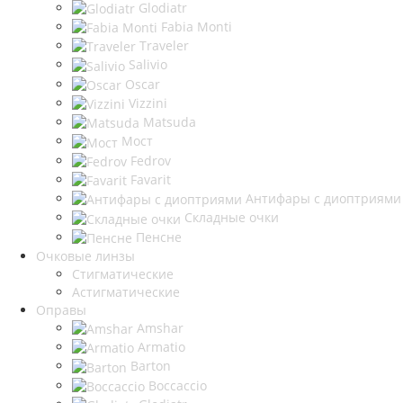
Glodiatr
Fabia Monti
Traveler
Salivio
Oscar
Vizzini
Matsuda
Мост
Fedrov
Favarit
Антифары с диоптриями
Складные очки
Пенсне
Очковые линзы
Стигматические
Астигматические
Оправы
Amshar
Armatio
Barton
Boccaccio