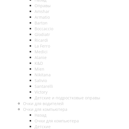
Оправы
Amshar
Armatio
Barton
Boccaccio
Glodiatr
Ricardi
La Ferro
Medici
Alanie
K&D
Mien
Nikitana
Salivio
Santarelli
Victory
Детские и подростковые оправы
Очки для водителей
Очки для компьютера
Назад
Очки для компьютера
Детские