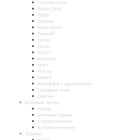
Готовые очки
Ralph Coral
Ralph
Glodiatr
Fabia Monti
Traveler
Salivio
Oscar
Vizzini
Matsuda
Мост
Fedrov
Favarit
Антифары с диоптриями
Складные очки
Пенсне
Очковые линзы
Назад
Очковые линзы
Стигматические
Астигматические
Оправы
Назад