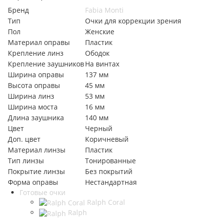
Бренд
Fabia Monti
Тип
Очки для коррекции зрения
Пол
Женские
Материал оправы
Пластик
Крепление линз
Ободок
Крепление заушников
На винтах
Ширина оправы
137 мм
Высота оправы
45 мм
Ширина линз
53 мм
Ширина моста
16 мм
Длина заушника
140 мм
Цвет
Черный
Доп. цвет
Коричневый
Материал линзы
Пластик
Тип линзы
Тонированные
Покрытие линзы
Без покрытий
Форма оправы
Нестандартная
Готовые очки
Ralph Coral
Ralph