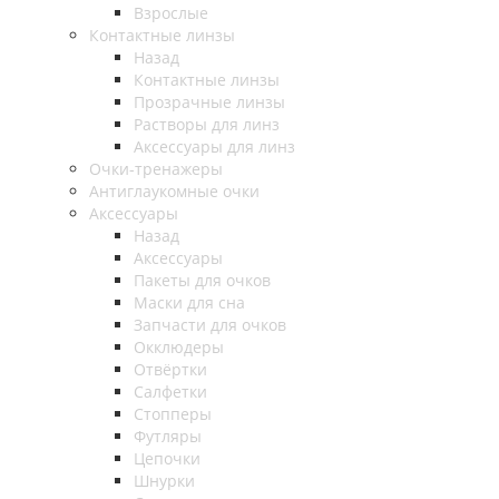
Взрослые
Контактные линзы
Назад
Контактные линзы
Прозрачные линзы
Растворы для линз
Аксессуары для линз
Очки-тренажеры
Антиглаукомные очки
Аксессуары
Назад
Аксессуары
Пакеты для очков
Маски для сна
Запчасти для очков
Окклюдеры
Отвёртки
Салфетки
Стопперы
Футляры
Цепочки
Шнурки