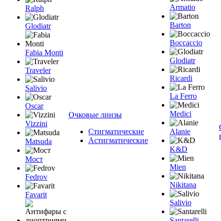
Armatio
Ralph
Barton
Glodiatr
Boccaccio
Fabia Monti
Glodiatr
Traveler
Ricardi
Salivio
La Ferro
Oscar
Medici
Очковые линзы
Vizzini
Стигматические
Alanie
Астигматические
Matsuda
K&D
Мост
Mien
Fedrov
Nikitana
Favarit
Salivio
Santarelli