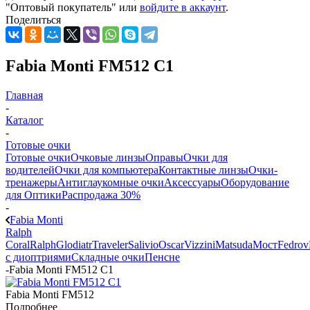
"Оптовый покупатель" или
войдите в аккаунт
.
Поделиться
Fabia Monti FM512 C1
Главная
-
Каталог
-
Готовые очки
Готовые очки
Очковые линзы
Оправы
Очки для
водителей
Очки для компьютера
Контактные линзы
Очки-
тренажеры
Антиглаукомные очки
Аксессуары
Оборудование
для Оптики
Распродажа 30%
-
Fabia Monti
Ralph
Coral
Ralph
Glodiatr
Traveler
Salivio
Oscar
Vizzini
Matsuda
Мост
Fedrov
с диоптриями
Складные очки
Пенсне
-
Fabia Monti FM512 C1
Fabia Monti FM512
Подробнее