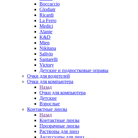
Boccaccio
Glodiatr
Ricardi
La Ferro
Medici
Alanie
K&D
Mien
Nikitana
Salivio
Santarelli
Victory
Детские и подростковые оправы
Очки для водителей
Очки для компьютера
Назад
Очки для компьютера
Детские
Взрослые
Контактные линзы
Назад
Контактные линзы
Прозрачные линзы
Растворы для линз
Аксессуары для линз