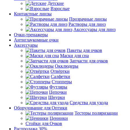
Детские
Взрослые
Контактные линзы
Прозрачные линзы
Растворы для линз
Аксессуары для линз
Очки-тренажеры
Антиглаукомные очки
Аксессуары
Пакеты для очков
Маски для сна
Запчасти для очков
Окклюдеры
Отвёртки
Салфетки
Стопперы
Футляры
Цепочки
Шнурки
Средства для ухода
Оборудование для Оптики
Тестеры поляризации
Ценники
Стойки для Очков
Распродажа 30%