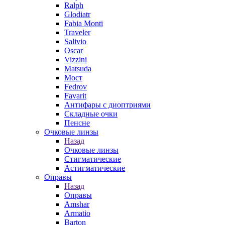
Ralph
Glodiatr
Fabia Monti
Traveler
Salivio
Oscar
Vizzini
Matsuda
Мост
Fedrov
Favarit
Антифары с диоптриями
Складные очки
Пенсне
Очковые линзы
Назад
Очковые линзы
Стигматические
Астигматические
Оправы
Назад
Оправы
Amshar
Armatio
Barton