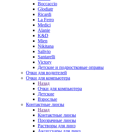
Boccaccio
Glodiatr
Ricardi
La Ferro
Medici
Alanie
K&D
Mien
Nikitana
Salivio
Santarelli
Victory
Детские и подростковые оправы
Очки для водителей
Очки для компьютера
Назад
Очки для компьютера
Детские
Взрослые
Контактные линзы
Назад
Контактные линзы
Прозрачные линзы
Растворы для линз
Аксессуары для линз