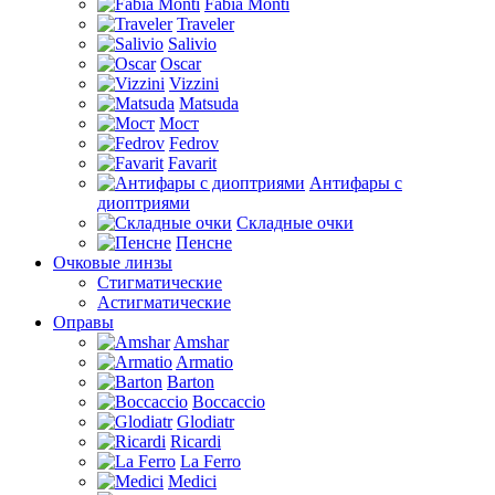
Fabia Monti
Traveler
Salivio
Oscar
Vizzini
Matsuda
Мост
Fedrov
Favarit
Антифары с
диоптриями
Складные очки
Пенсне
Очковые линзы
Стигматические
Астигматические
Оправы
Amshar
Armatio
Barton
Boccaccio
Glodiatr
Ricardi
La Ferro
Medici