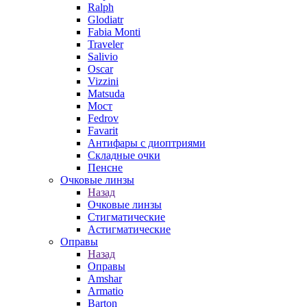
Ralph
Glodiatr
Fabia Monti
Traveler
Salivio
Oscar
Vizzini
Matsuda
Мост
Fedrov
Favarit
Антифары с диоптриями
Складные очки
Пенсне
Очковые линзы
Назад
Очковые линзы
Стигматические
Астигматические
Оправы
Назад
Оправы
Amshar
Armatio
Barton