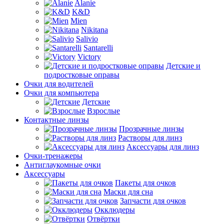
Alanie
K&D
Mien
Nikitana
Salivio
Santarelli
Victory
Детские и
подростковые оправы
Очки для водителей
Очки для компьютера
Детские
Взрослые
Контактные линзы
Прозрачные линзы
Растворы для линз
Аксессуары для линз
Очки-тренажеры
Антиглаукомные очки
Аксессуары
Пакеты для очков
Маски для сна
Запчасти для очков
Окклюдеры
Отвёртки