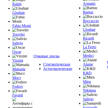
Armatio
Ralph
Barton
Glodiatr
Boccaccio
Fabia Monti
Glodiatr
Traveler
Ricardi
Salivio
La Ferro
Oscar
Medici
Очковые линзы
Vizzini
Стигматические
Alanie
Астигматические
Matsuda
K&D
Мост
Mien
Fedrov
Nikitana
Favarit
Salivio
Santarelli