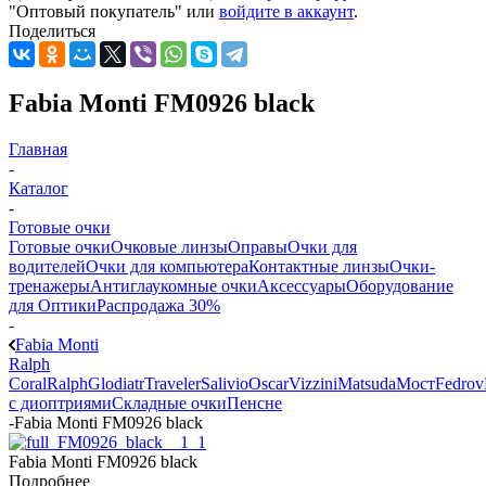
"Оптовый покупатель" или
войдите в аккаунт
.
Поделиться
Fabia Monti FM0926 black
Главная
-
Каталог
-
Готовые очки
Готовые очки
Очковые линзы
Оправы
Очки для
водителей
Очки для компьютера
Контактные линзы
Очки-
тренажеры
Антиглаукомные очки
Аксессуары
Оборудование
для Оптики
Распродажа 30%
-
Fabia Monti
Ralph
Coral
Ralph
Glodiatr
Traveler
Salivio
Oscar
Vizzini
Matsuda
Мост
Fedrov
с диоптриями
Складные очки
Пенсне
-
Fabia Monti FM0926 black
Fabia Monti FM0926 black
Подробнее