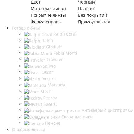
Цвет
Черный
Материал линзы
Пластик
Покрытие линзы
Без покрытий
Форма оправы
Прямоугольная
Готовые очки
Ralph Coral
Ralph
Glodiatr
Fabia Monti
Traveler
Salivio
Oscar
Vizzini
Matsuda
Мост
Fedrov
Favarit
Антифары с диоптриями
Складные очки
Пенсне
Очковые линзы