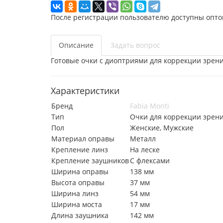
После регистрации пользователю доступны опто
Описание
Задать вопрос
Готовые очки с диоптриями для коррекции зрени
Характеристики
Бренд
Fabia Monti
Тип
Очки для коррекции зрен
Пол
Женские, Мужские
Материал оправы
Металл
Крепление линз
На леске
Крепление заушников
С флексами
Ширина оправы
138 мм
Высота оправы
37 мм
Ширина линз
54 мм
Ширина моста
17 мм
Длина заушника
142 мм