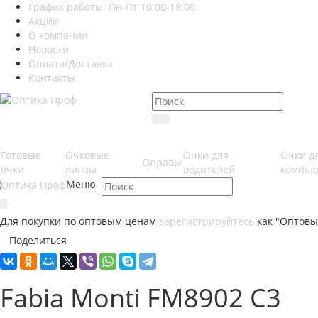
График работы: Пн-Пт 10:00-18:00
Акции
О компании
Новости
Оплата/Доставка
Контакты
Готовые
Очковые
Очки для
Очки д
Оправы
очки
линзы
водителей
компью
Меню
Для покупки по оптовым ценам
зарегистрируйтесь
как "Оптовы
Поделиться
Fabia Monti FM8902 C3