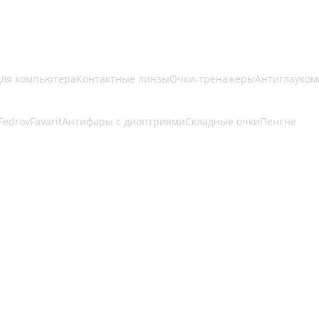
для компьютера
Контактные линзы
Очки-тренажеры
Антиглауком
Fedrov
Favarit
Антифары с диоптриями
Складные очки
Пенсне