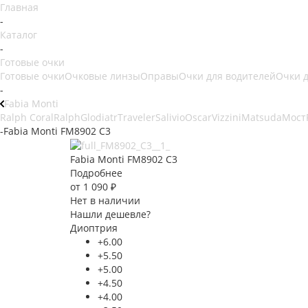
Главная
-
Каталог
-
Готовые очки
Готовые очки
Очковые линзы
Оправы
Очки для водителей
Очки 
-
Fabia Monti
Ralph Coral
Ralph
Glodiatr
Traveler
Salivio
Oscar
Vizzini
Matsuda
Мост
-
Fabia Monti FM8902 C3
Fabia Monti FM8902 C3
Подробнее
от
1 090 ₽
Нет в наличии
Нашли дешевле?
Диоптрия
+6.00
+5.50
+5.00
+4.50
+4.00