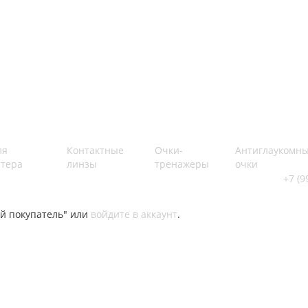
ля
Контактные
Очки-
Антиглаукомн
тера
линзы
тренажеры
очки
+7 (9
й покупатель" или
войдите в аккаунт
.