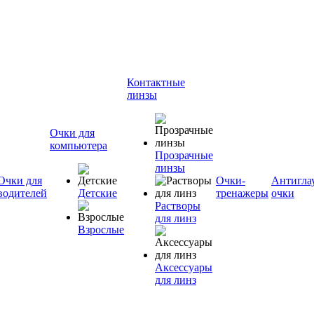
Контактные
линзы
Очки для
компьютера
Прозрачные
линзы
Очки для
Очки-
Антигла
водителей
Детские
тренажеры
очки
Растворы
для линз
Взрослые
Аксессуары
для линз