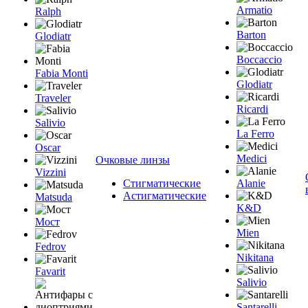
Armatio
Ralph
Barton
Glodiatr
Boccaccio
Fabia Monti
Glodiatr
Traveler
Ricardi
Salivio
La Ferro
Oscar
Medici
Очковые линзы
Vizzini
Стигматические
Alanie
Астигматические
Matsuda
K&D
Мост
Mien
Fedrov
Nikitana
Favarit
Salivio
Santarelli