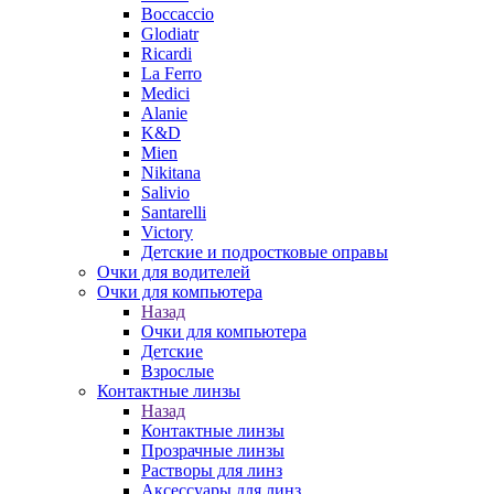
Boccaccio
Glodiatr
Ricardi
La Ferro
Medici
Alanie
K&D
Mien
Nikitana
Salivio
Santarelli
Victory
Детские и подростковые оправы
Очки для водителей
Очки для компьютера
Назад
Очки для компьютера
Детские
Взрослые
Контактные линзы
Назад
Контактные линзы
Прозрачные линзы
Растворы для линз
Аксессуары для линз