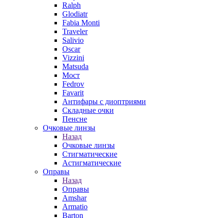
Ralph
Glodiatr
Fabia Monti
Traveler
Salivio
Oscar
Vizzini
Matsuda
Мост
Fedrov
Favarit
Антифары с диоптриями
Складные очки
Пенсне
Очковые линзы
Назад
Очковые линзы
Стигматические
Астигматические
Оправы
Назад
Оправы
Amshar
Armatio
Barton