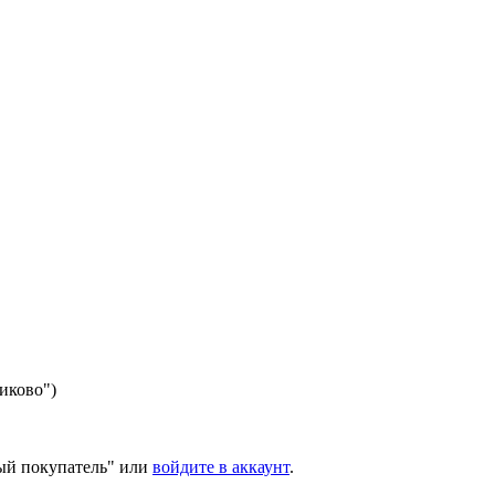
никово")
ый покупатель" или
войдите в аккаунт
.