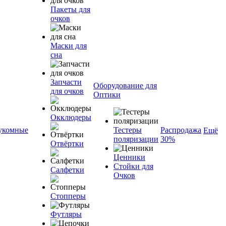
Пакеты для
очков
Маски для
сна
Запчасти
Оборудование для
для очков
Оптики
Окклюдеры
укомные
Тестеры
Распродажа
Ещё
поляризации
30%
Отвёртки
Ценники
Стойки для
Салфетки
Очков
Стопперы
Футляры