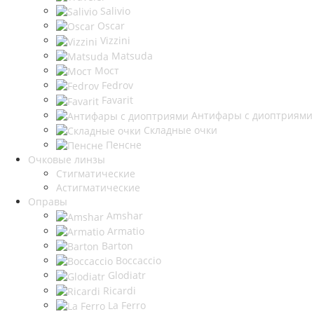
Salivio
Oscar
Vizzini
Matsuda
Мост
Fedrov
Favarit
Антифары с диоптриями
Складные очки
Пенсне
Очковые линзы
Стигматические
Астигматические
Оправы
Amshar
Armatio
Barton
Boccaccio
Glodiatr
Ricardi
La Ferro