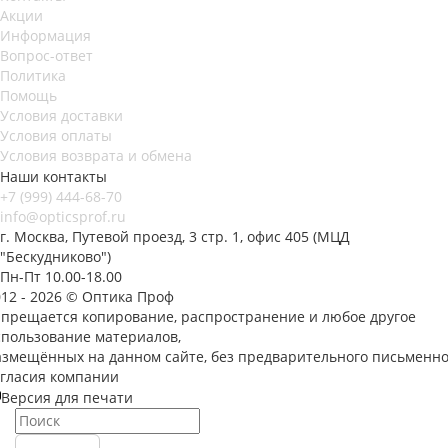
Акции
Информация
Вопрос-ответ
Политика
Помощь
Условия доставки
Условия оплаты
Условия возврата и обмена
Наши контакты
+7 (999) 444-68-70
info@opticsprof.ru
г. Москва, Путевой проезд, 3 стр. 1, офис 405 (МЦД
"Бескудниково")
Пн-Пт 10.00-18.00
012 - 2026 © Оптика Проф
апрещается копирование, распространение и любое другое
спользование материалов,
азмещённых на данном сайте, без предварительного письменно
огласия компании
Версия для печати