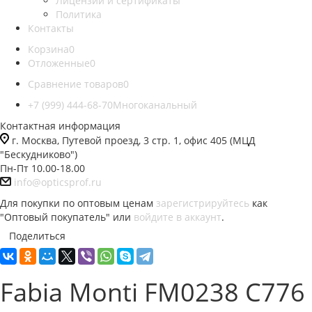
Лицензии и сертификаты
Политика
Контакты
Корзина
0
Отложенные
0
Сравнение товаров
0
+7 (999) 444-68-70
Многоканальный
Контактная информация
г. Москва, Путевой проезд, 3 стр. 1, офис 405 (МЦД
"Бескудниково")
Пн-Пт 10.00-18.00
info@opticsprof.ru
Для покупки по оптовым ценам
зарегистрируйтесь
как
"Оптовый покупатель" или
войдите в аккаунт
.
Поделиться
Fabia Monti FM0238 C776