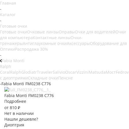
Главная
-
Каталог
-
Готовые очки
Готовые очки
Очковые линзы
Оправы
Очки для водителей
Очки
для компьютера
Контактные линзы
Очки-
тренажеры
Антиглаукомные очки
Аксессуары
Оборудование для
Оптики
Распродажа 30%
-
Fabia Monti
Ralph
Coral
Ralph
Glodiatr
Traveler
Salivio
Oscar
Vizzini
Matsuda
Мост
Fedrov
с диоптриями
Складные очки
Пенсне
-
Fabia Monti FM0238 C776
Fabia Monti FM0238 C776
Подробнее
от
810 ₽
Нет в наличии
Нашли дешевле?
Диоптрия