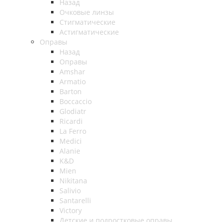
Назад
Очковые линзы
Стигматические
Астигматические
Оправы
Назад
Оправы
Amshar
Armatio
Barton
Boccaccio
Glodiatr
Ricardi
La Ferro
Medici
Alanie
K&D
Mien
Nikitana
Salivio
Santarelli
Victory
Детские и подростковые оправы