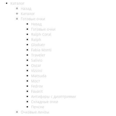
Каталог
Назад
Каталог
Готовые очки
Назад
Готовые очки
Ralph Coral
Ralph
Glodiatr
Fabia Monti
Traveler
Salivio
Oscar
Vizzini
Matsuda
Мост
Fedrov
Favarit
Антифары с диоптриями
Складные очки
Пенсне
Очковые линзы