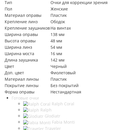
Тип
Очки для коррекции зрения
Пол
Женские
Материал оправы
Пластик
Крепление линз
Ободок
Крепление заушников
На винтах
Ширина оправы
138 мм
Высота оправы
48 мм
Ширина линз
54 мм
Ширина моста
16 мм
Длина заушника
142 мм
Цвет
Черный
Доп. цвет
Фиолетовый
Материал линзы
Пластик
Покрытие линзы
Без покрытий
Форма оправы
Нестандартная
Готовые очки
Ralph Coral
Ralph
Glodiatr
Fabia Monti
Traveler