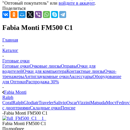
"Оптовый покупатель" или
войдите в аккаунт
.
Поделиться
Fabia Monti FM500 C1
Главная
-
Каталог
-
Готовые очки
Готовые очки
Очковые линзы
Оправы
Очки для
водителей
Очки для компьютера
Контактные линзы
Очки-
тренажеры
Антиглаукомные очки
Аксессуары
Оборудование
для Оптики
Распродажа 30%
-
Fabia Monti
Ralph
Coral
Ralph
Glodiatr
Traveler
Salivio
Oscar
Vizzini
Matsuda
Мост
Fedrov
с диоптриями
Складные очки
Пенсне
-
Fabia Monti FM500 C1
Fabia Monti FM500 C1
Подробнее