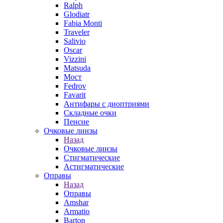
Ralph
Glodiatr
Fabia Monti
Traveler
Salivio
Oscar
Vizzini
Matsuda
Мост
Fedrov
Favarit
Антифары с диоптриями
Складные очки
Пенсне
Очковые линзы
Назад
Очковые линзы
Стигматические
Астигматические
Оправы
Назад
Оправы
Amshar
Armatio
Barton