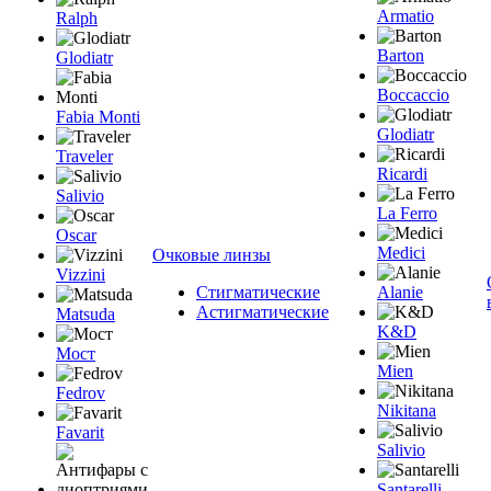
Armatio
Ralph
Barton
Glodiatr
Boccaccio
Fabia Monti
Glodiatr
Traveler
Ricardi
Salivio
La Ferro
Oscar
Medici
Очковые линзы
Vizzini
Стигматические
Alanie
Астигматические
Matsuda
K&D
Мост
Mien
Fedrov
Nikitana
Favarit
Salivio
Santarelli