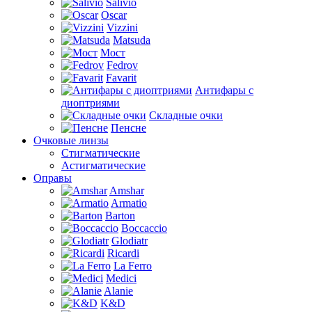
Salivio
Oscar
Vizzini
Matsuda
Мост
Fedrov
Favarit
Антифары с
диоптриями
Складные очки
Пенсне
Очковые линзы
Стигматические
Астигматические
Оправы
Amshar
Armatio
Barton
Boccaccio
Glodiatr
Ricardi
La Ferro
Medici
Alanie
K&D