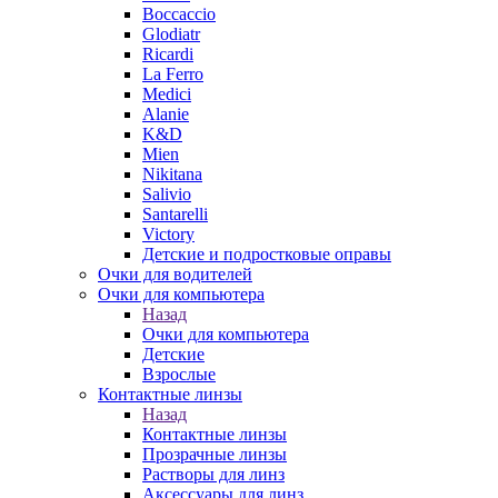
Boccaccio
Glodiatr
Ricardi
La Ferro
Medici
Alanie
K&D
Mien
Nikitana
Salivio
Santarelli
Victory
Детские и подростковые оправы
Очки для водителей
Очки для компьютера
Назад
Очки для компьютера
Детские
Взрослые
Контактные линзы
Назад
Контактные линзы
Прозрачные линзы
Растворы для линз
Аксессуары для линз