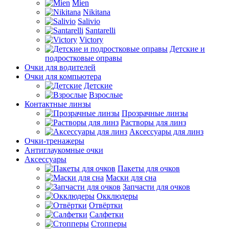
Mien
Nikitana
Salivio
Santarelli
Victory
Детские и
подростковые оправы
Очки для водителей
Очки для компьютера
Детские
Взрослые
Контактные линзы
Прозрачные линзы
Растворы для линз
Аксессуары для линз
Очки-тренажеры
Антиглаукомные очки
Аксессуары
Пакеты для очков
Маски для сна
Запчасти для очков
Окклюдеры
Отвёртки
Салфетки
Стопперы