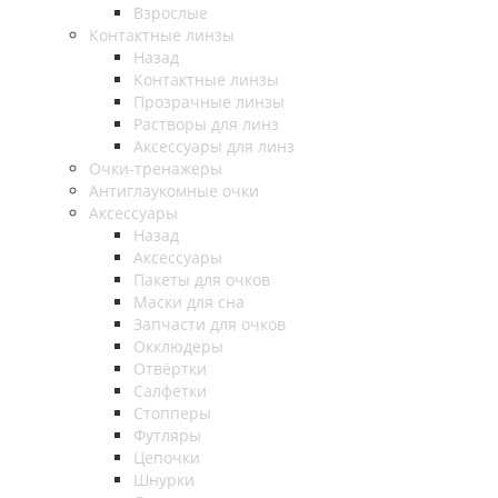
Взрослые
Контактные линзы
Назад
Контактные линзы
Прозрачные линзы
Растворы для линз
Аксессуары для линз
Очки-тренажеры
Антиглаукомные очки
Аксессуары
Назад
Аксессуары
Пакеты для очков
Маски для сна
Запчасти для очков
Окклюдеры
Отвёртки
Салфетки
Стопперы
Футляры
Цепочки
Шнурки