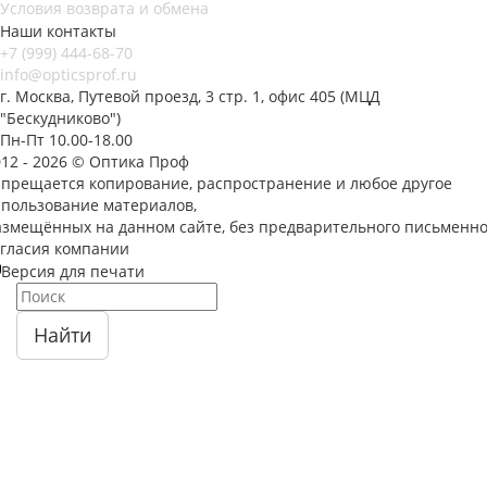
Условия возврата и обмена
Наши контакты
+7 (999) 444-68-70
info@opticsprof.ru
г. Москва, Путевой проезд, 3 стр. 1, офис 405 (МЦД
"Бескудниково")
Пн-Пт 10.00-18.00
012 - 2026 © Оптика Проф
апрещается копирование, распространение и любое другое
спользование материалов,
азмещённых на данном сайте, без предварительного письменно
огласия компании
Версия для печати
Найти