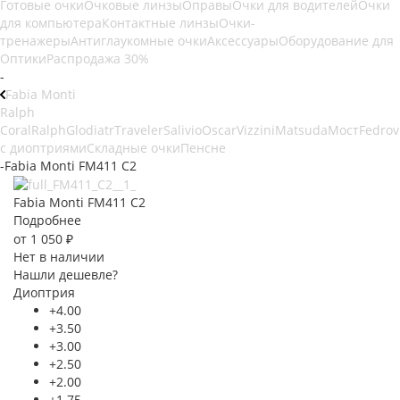
Готовые очки
Очковые линзы
Оправы
Очки для водителей
Очки
для компьютера
Контактные линзы
Очки-
тренажеры
Антиглаукомные очки
Аксессуары
Оборудование для
Оптики
Распродажа 30%
-
Fabia Monti
Ralph
Coral
Ralph
Glodiatr
Traveler
Salivio
Oscar
Vizzini
Matsuda
Мост
Fedrov
с диоптриями
Складные очки
Пенсне
-
Fabia Monti FM411 C2
Fabia Monti FM411 C2
Подробнее
от
1 050 ₽
Нет в наличии
Нашли дешевле?
Диоптрия
+4.00
+3.50
+3.00
+2.50
+2.00
+1.75