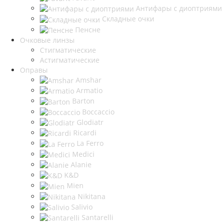
Антифары с диоптриями
Складные очки
Пенсне
Очковые линзы
Стигматические
Астигматические
Оправы
Amshar
Armatio
Barton
Boccaccio
Glodiatr
Ricardi
La Ferro
Medici
Alanie
K&D
Mien
Nikitana
Salivio
Santarelli