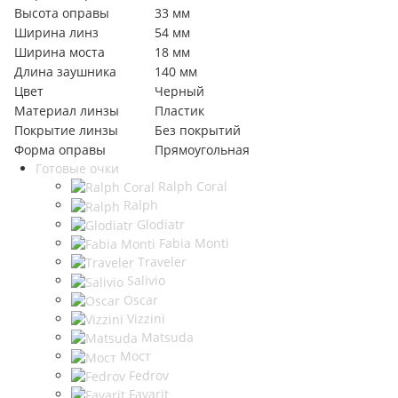
Высота оправы
33 мм
Ширина линз
54 мм
Ширина моста
18 мм
Длина заушника
140 мм
Цвет
Черный
Материал линзы
Пластик
Покрытие линзы
Без покрытий
Форма оправы
Прямоугольная
Готовые очки
Ralph Coral
Ralph
Glodiatr
Fabia Monti
Traveler
Salivio
Oscar
Vizzini
Matsuda
Мост
Fedrov
Favarit