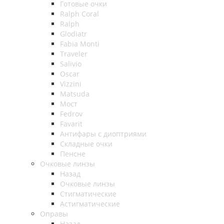
Готовые очки
Ralph Coral
Ralph
Glodiatr
Fabia Monti
Traveler
Salivio
Oscar
Vizzini
Matsuda
Мост
Fedrov
Favarit
Антифары с диоптриями
Складные очки
Пенсне
Очковые линзы
Назад
Очковые линзы
Стигматические
Астигматические
Оправы
Назад