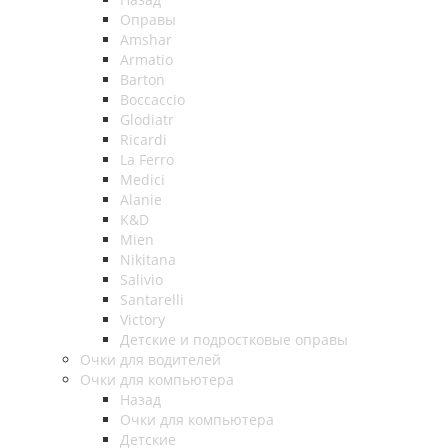
Оправы
Amshar
Armatio
Barton
Boccaccio
Glodiatr
Ricardi
La Ferro
Medici
Alanie
K&D
Mien
Nikitana
Salivio
Santarelli
Victory
Детские и подростковые оправы
Очки для водителей
Очки для компьютера
Назад
Очки для компьютера
Детские