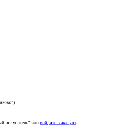
никово")
ый покупатель" или
войдите в аккаунт
.