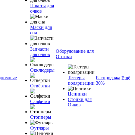
Пакеты для
очков
Маски для
сна
Запчасти
Оборудование для
для очков
Оптики
Окклюдеры
укомные
Тестеры
Распродажа
Ещё
поляризации
30%
Отвёртки
Ценники
Стойки для
Салфетки
Очков
Стопперы
Футляры