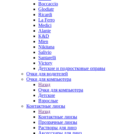
Boccaccio
Glodiatr
Ricardi
La Ferro
Medici
Alanie
K&D
Mien
Nikitana
Salivio
Santarelli
Victory
Детские и подростковые оправы
Очки для водителей
Очки для компьютера
Назад
Очки для компьютера
Детские
Взрослые
Контактные линзы
Назад
Контактные линзы
Прозрачные линзы
Растворы для линз
Аксессуары для линз