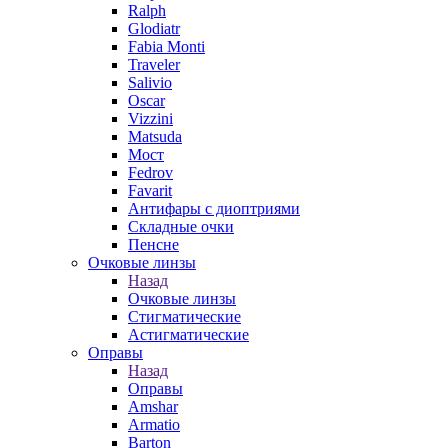
Ralph
Glodiatr
Fabia Monti
Traveler
Salivio
Oscar
Vizzini
Matsuda
Мост
Fedrov
Favarit
Антифары с диоптриями
Складные очки
Пенсне
Очковые линзы
Назад
Очковые линзы
Стигматические
Астигматические
Оправы
Назад
Оправы
Amshar
Armatio
Barton