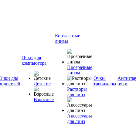
Контактные
линзы
Очки для
компьютера
Прозрачные
линзы
Очки для
Очки-
Антигла
водителей
Детские
тренажеры
очки
Растворы
для линз
Взрослые
Аксессуары
для линз