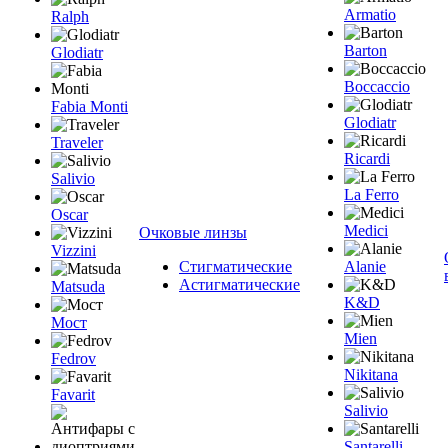
Armatio
Ralph
Barton
Glodiatr
Boccaccio
Fabia Monti
Glodiatr
Traveler
Ricardi
Salivio
La Ferro
Oscar
Medici
Очковые линзы
Vizzini
Стигматические
Alanie
Астигматические
Matsuda
K&D
Мост
Mien
Fedrov
Nikitana
Favarit
Salivio
Santarelli