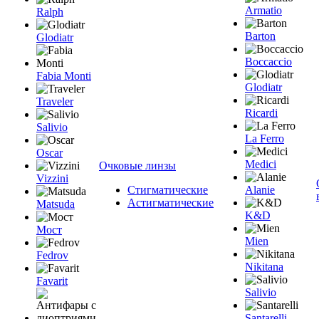
Armatio
Ralph
Barton
Glodiatr
Boccaccio
Fabia Monti
Glodiatr
Traveler
Ricardi
Salivio
La Ferro
Oscar
Medici
Очковые линзы
Vizzini
Стигматические
Alanie
Астигматические
Matsuda
K&D
Мост
Mien
Fedrov
Nikitana
Favarit
Salivio
Santarelli