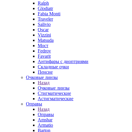
Ralph
Glodiatr
Fabia Monti
Traveler
Salivio
Oscar
Vizzini
Matsuda
Мост
Fedrov
Favarit
Антифары с диоптриями
Складные очки
Пенсне
Очковые линзы
Назад
Очковые линзы
Стигматические
Астигматические
Оправы
Назад
Оправы
Amshar
Armatio
Barton