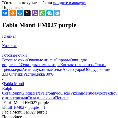
"Оптовый покупатель" или
войдите в аккаунт
.
Поделиться
Fabia Monti FM027 purple
Главная
-
Каталог
-
Готовые очки
Готовые очки
Очковые линзы
Оправы
Очки для
водителей
Очки для компьютера
Контактные линзы
Очки-
тренажеры
Антиглаукомные очки
Аксессуары
Оборудование
для Оптики
Распродажа 30%
-
Fabia Monti
Ralph
Coral
Ralph
Glodiatr
Traveler
Salivio
Oscar
Vizzini
Matsuda
Мост
Fedrov
с диоптриями
Складные очки
Пенсне
-
Fabia Monti FM027 purple
Fabia Monti FM027 purple
Подробнее