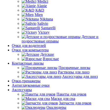
Medici
Alanie
K&D
Mien
Nikitana
Salivio
Santarelli
Victory
Детские и
подростковые оправы
Очки для водителей
Очки для компьютера
Детские
Взрослые
Контактные линзы
Прозрачные линзы
Растворы для линз
Аксессуары для линз
Очки-тренажеры
Антиглаукомные очки
Аксессуары
Пакеты для очков
Маски для сна
Запчасти для очков
Окклюдеры