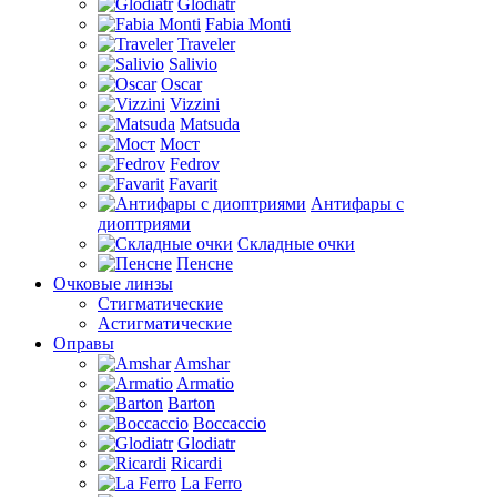
Glodiatr
Fabia Monti
Traveler
Salivio
Oscar
Vizzini
Matsuda
Мост
Fedrov
Favarit
Антифары с
диоптриями
Складные очки
Пенсне
Очковые линзы
Стигматические
Астигматические
Оправы
Amshar
Armatio
Barton
Boccaccio
Glodiatr
Ricardi
La Ferro