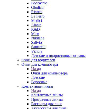
Boccaccio
Glodiatr
Ricardi
La Ferro
Medici
Alanie
K&D
Mien
Nikitana
Salivio
Santarelli
Victory
Детские и подростковые оправы
Очки для водителей
Очки для компьютера
Назад
Очки для компьютера
Детские
Взрослые
Контактные линзы
Назад
Контактные линзы
Прозрачные линзы
Растворы для линз
Аксессуары для линз