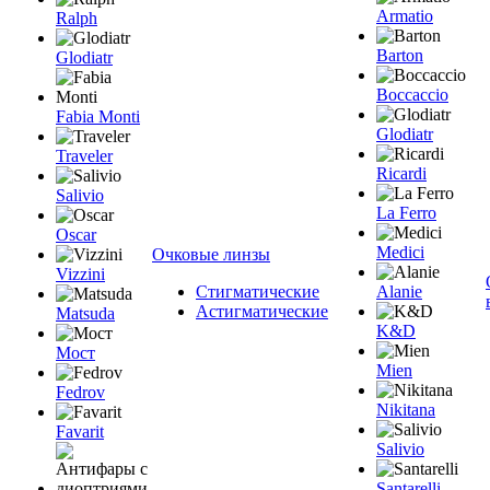
Armatio
Ralph
Barton
Glodiatr
Boccaccio
Fabia Monti
Glodiatr
Traveler
Ricardi
Salivio
La Ferro
Oscar
Medici
Очковые линзы
Vizzini
Стигматические
Alanie
Астигматические
Matsuda
K&D
Мост
Mien
Fedrov
Nikitana
Favarit
Salivio
Santarelli