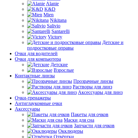
Alanie
K&D
Mien
Nikitana
Salivio
Santarelli
Victory
Детские и
подростковые оправы
Очки для водителей
Очки для компьютера
Детские
Взрослые
Контактные линзы
Прозрачные линзы
Растворы для линз
Аксессуары для линз
Очки-тренажеры
Антиглаукомные очки
Аксессуары
Пакеты для очков
Маски для сна
Запчасти для очков
Окклюдеры
Отвёртки