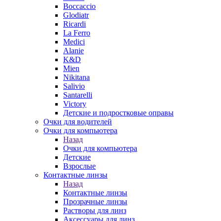
Boccaccio
Glodiatr
Ricardi
La Ferro
Medici
Alanie
K&D
Mien
Nikitana
Salivio
Santarelli
Victory
Детские и подростковые оправы
Очки для водителей
Очки для компьютера
Назад
Очки для компьютера
Детские
Взрослые
Контактные линзы
Назад
Контактные линзы
Прозрачные линзы
Растворы для линз
Аксессуары для линз