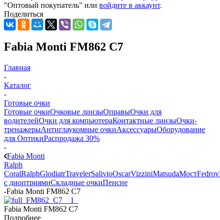
"Оптовый покупатель" или
войдите в аккаунт
.
Поделиться
Fabia Monti FM862 C7
Главная
-
Каталог
-
Готовые очки
Готовые очки
Очковые линзы
Оправы
Очки для
водителей
Очки для компьютера
Контактные линзы
Очки-
тренажеры
Антиглаукомные очки
Аксессуары
Оборудование
для Оптики
Распродажа 30%
-
Fabia Monti
Ralph
Coral
Ralph
Glodiatr
Traveler
Salivio
Oscar
Vizzini
Matsuda
Мост
Fedrov
с диоптриями
Складные очки
Пенсне
-
Fabia Monti FM862 C7
Fabia Monti FM862 C7
Подробнее