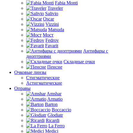
Fabia Monti
Traveler
Salivio
Oscar
Vizzini
Matsuda
Мост
Fedrov
Favarit
Антифары с
диоптриями
Складные очки
Пенсне
Очковые линзы
Стигматические
Астигматические
Оправы
Amshar
Armatio
Barton
Boccaccio
Glodiatr
Ricardi
La Ferro
Medici