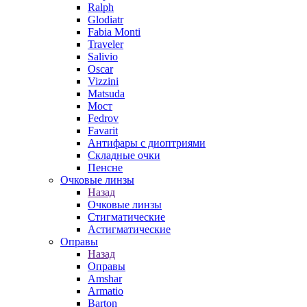
Ralph
Glodiatr
Fabia Monti
Traveler
Salivio
Oscar
Vizzini
Matsuda
Мост
Fedrov
Favarit
Антифары с диоптриями
Складные очки
Пенсне
Очковые линзы
Назад
Очковые линзы
Стигматические
Астигматические
Оправы
Назад
Оправы
Amshar
Armatio
Barton