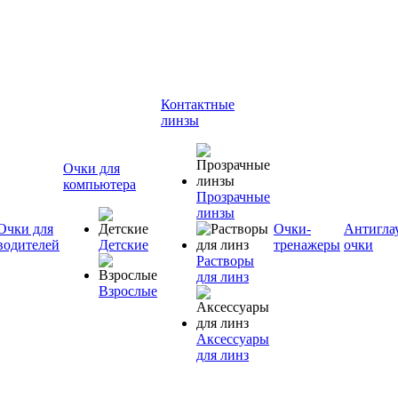
Контактные
линзы
Очки для
компьютера
Прозрачные
линзы
Очки для
Очки-
Антигла
водителей
Детские
тренажеры
очки
Растворы
для линз
Взрослые
Аксессуары
для линз