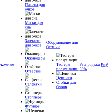
Пакеты для
очков
Маски для
сна
Запчасти
Оборудование для
для очков
Оптики
Окклюдеры
укомные
Тестеры
Распродажа
Ещё
поляризации
30%
Отвёртки
Ценники
Стойки для
Салфетки
Очков
Стопперы
Футляры