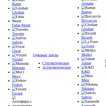
Armatio
Ralph
Barton
Glodiatr
Boccaccio
Fabia Monti
Glodiatr
Traveler
Ricardi
Salivio
La Ferro
Oscar
Medici
Очковые линзы
Vizzini
Стигматические
Alanie
Астигматические
Matsuda
K&D
Мост
Mien
Fedrov
Nikitana
Favarit
Salivio
Santarelli