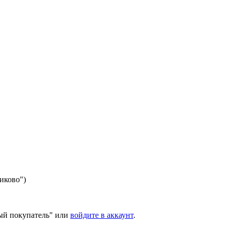
никово")
ый покупатель" или
войдите в аккаунт
.