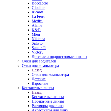
Boccaccio
Glodiatr
Ricardi
La Ferro
Medici
Alanie
K&D
Mien
Nikitana
Salivio
Santarelli
Victory
Детские и подростковые оправы
Очки для водителей
Очки для компьютера
Назад
Очки для компьютера
Детские
Взрослые
Контактные линзы
Назад
Контактные линзы
Прозрачные линзы
Растворы для линз
Аксессуары для линз