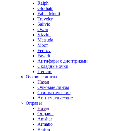
Ralph
Glodiatr
Fabia Monti
Traveler
Salivio
Oscar
Vizzini
Matsuda
Мост
Fedrov
Favarit
Антифары с диоптриями
Складные очки
Пенсне
Очковые линзы
Назад
Очковые линзы
Стигматические
Астигматические
Оправы
Назад
Оправы
Amshar
Armatio
Barton