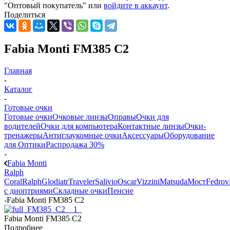
"Оптовый покупатель" или
войдите в аккаунт
.
Поделиться
Fabia Monti FM385 C2
Главная
-
Каталог
-
Готовые очки
Готовые очки
Очковые линзы
Оправы
Очки для
водителей
Очки для компьютера
Контактные линзы
Очки-
тренажеры
Антиглаукомные очки
Аксессуары
Оборудование
для Оптики
Распродажа 30%
-
Fabia Monti
Ralph
Coral
Ralph
Glodiatr
Traveler
Salivio
Oscar
Vizzini
Matsuda
Мост
Fedrov
с диоптриями
Складные очки
Пенсне
-
Fabia Monti FM385 C2
Fabia Monti FM385 C2
Подробнее