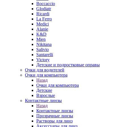
Boccaccio
Glodiatr
Ricardi
La Ferro
Medici
Alanie
K&D
Mien
Nikitana
Salivio
Santarelli
Victory
Детские и подростковые оправы
Очки для водителей
Очки для компьютера
Назад
Очки для компьютера
Детские
Взрослые
Контактные линзы
Назад
Контактные линзы
Прозрачные линзы
Растворы для линз
Аксессуары для линз