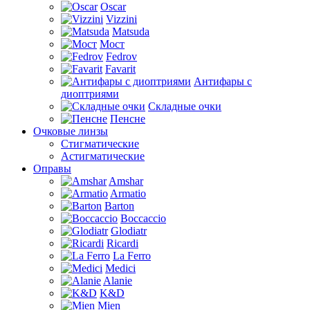
Oscar
Vizzini
Matsuda
Мост
Fedrov
Favarit
Антифары с
диоптриями
Складные очки
Пенсне
Очковые линзы
Стигматические
Астигматические
Оправы
Amshar
Armatio
Barton
Boccaccio
Glodiatr
Ricardi
La Ferro
Medici
Alanie
K&D
Mien