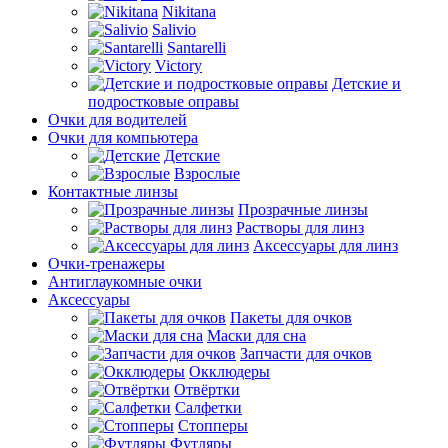
Nikitana
Salivio
Santarelli
Victory
Детские и
подростковые оправы
Очки для водителей
Очки для компьютера
Детские
Взрослые
Контактные линзы
Прозрачные линзы
Растворы для линз
Аксессуары для линз
Очки-тренажеры
Антиглаукомные очки
Аксессуары
Пакеты для очков
Маски для сна
Запчасти для очков
Окклюдеры
Отвёртки
Салфетки
Стопперы
Футляры