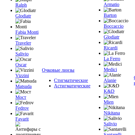
Armatio
Ralph
Barton
Glodiatr
Boccaccio
Fabia Monti
Glodiatr
Traveler
Ricardi
Salivio
La Ferro
Oscar
Medici
Очковые линзы
Vizzini
Стигматические
Alanie
Астигматические
Matsuda
K&D
Мост
Mien
Fedrov
Nikitana
Favarit
Salivio
Santarelli