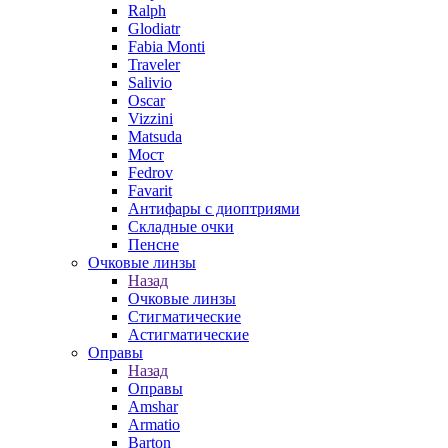
Ralph
Glodiatr
Fabia Monti
Traveler
Salivio
Oscar
Vizzini
Matsuda
Мост
Fedrov
Favarit
Антифары с диоптриями
Складные очки
Пенсне
Очковые линзы
Назад
Очковые линзы
Стигматические
Астигматические
Оправы
Назад
Оправы
Amshar
Armatio
Barton