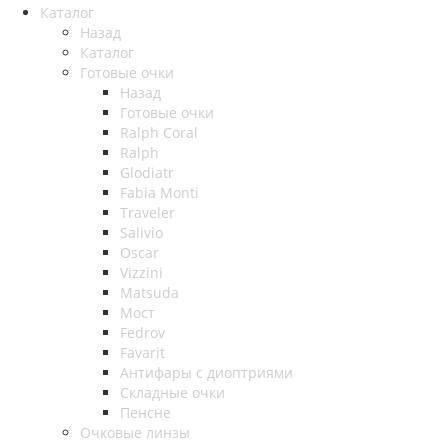
Каталог
Назад
Каталог
Готовые очки
Назад
Готовые очки
Ralph Coral
Ralph
Glodiatr
Fabia Monti
Traveler
Salivio
Oscar
Vizzini
Matsuda
Мост
Fedrov
Favarit
Антифары с диоптриями
Складные очки
Пенсне
Очковые линзы