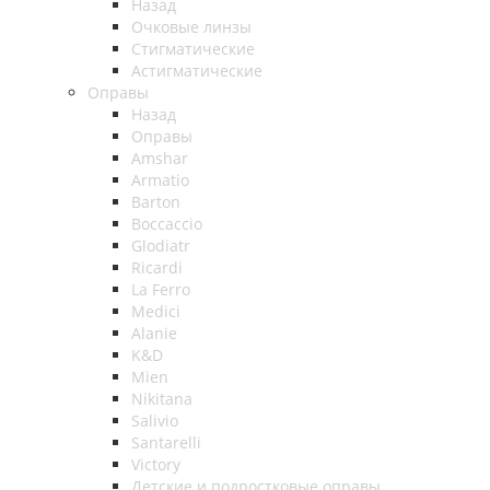
Назад
Очковые линзы
Стигматические
Астигматические
Оправы
Назад
Оправы
Amshar
Armatio
Barton
Boccaccio
Glodiatr
Ricardi
La Ferro
Medici
Alanie
K&D
Mien
Nikitana
Salivio
Santarelli
Victory
Детские и подростковые оправы