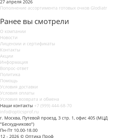
27 апреля 2026
Пополнение ассортимента готовых очков Glodiatr
Ранее вы смотрели
О компании
Новости
Лицензии и сертификаты
Контакты
Акции
Информация
Вопрос-ответ
Политика
Помощь
Условия доставки
Условия оплаты
Условия возврата и обмена
Наши контакты
+7 (999) 444-68-70
info@opticsprof.ru
г. Москва, Путевой проезд, 3 стр. 1, офис 405 (МЦД
"Бескудниково")
Пн-Пт 10.00-18.00
012 - 2026 © Оптика Проф