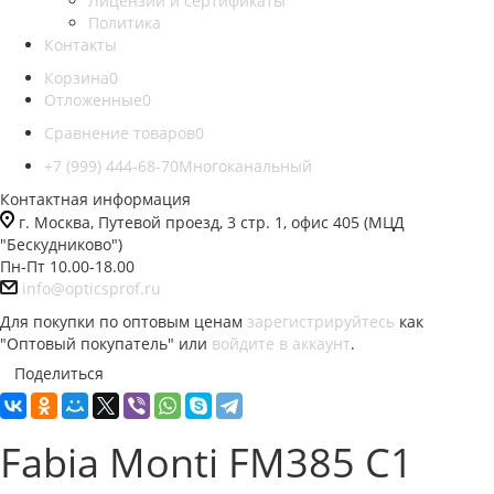
Лицензии и сертификаты
Политика
Контакты
Корзина
0
Отложенные
0
Сравнение товаров
0
+7 (999) 444-68-70
Многоканальный
Контактная информация
г. Москва, Путевой проезд, 3 стр. 1, офис 405 (МЦД
"Бескудниково")
Пн-Пт 10.00-18.00
info@opticsprof.ru
Для покупки по оптовым ценам
зарегистрируйтесь
как
"Оптовый покупатель" или
войдите в аккаунт
.
Поделиться
Fabia Monti FM385 C1