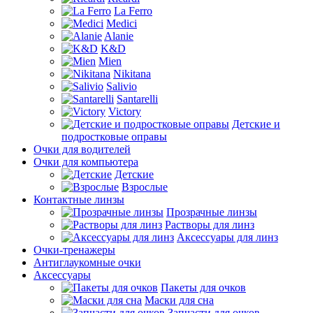
La Ferro
Medici
Alanie
K&D
Mien
Nikitana
Salivio
Santarelli
Victory
Детские и
подростковые оправы
Очки для водителей
Очки для компьютера
Детские
Взрослые
Контактные линзы
Прозрачные линзы
Растворы для линз
Аксессуары для линз
Очки-тренажеры
Антиглаукомные очки
Аксессуары
Пакеты для очков
Маски для сна
Запчасти для очков