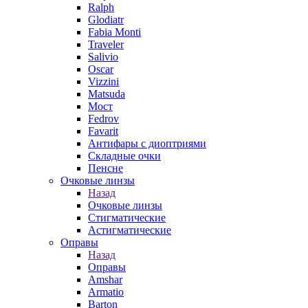
Ralph
Glodiatr
Fabia Monti
Traveler
Salivio
Oscar
Vizzini
Matsuda
Мост
Fedrov
Favarit
Антифары с диоптриями
Складные очки
Пенсне
Очковые линзы
Назад
Очковые линзы
Стигматические
Астигматические
Оправы
Назад
Оправы
Amshar
Armatio
Barton