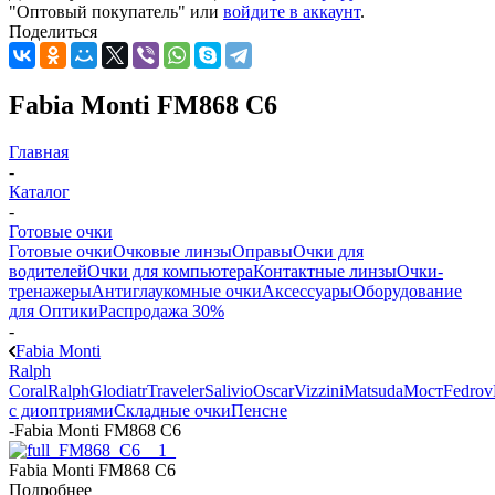
"Оптовый покупатель" или
войдите в аккаунт
.
Поделиться
Fabia Monti FM868 C6
Главная
-
Каталог
-
Готовые очки
Готовые очки
Очковые линзы
Оправы
Очки для
водителей
Очки для компьютера
Контактные линзы
Очки-
тренажеры
Антиглаукомные очки
Аксессуары
Оборудование
для Оптики
Распродажа 30%
-
Fabia Monti
Ralph
Coral
Ralph
Glodiatr
Traveler
Salivio
Oscar
Vizzini
Matsuda
Мост
Fedrov
с диоптриями
Складные очки
Пенсне
-
Fabia Monti FM868 C6
Fabia Monti FM868 C6
Подробнее