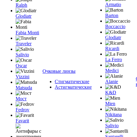
Armatio
Ralph
Barton
Glodiatr
Boccaccio
Fabia Monti
Glodiatr
Traveler
Ricardi
Salivio
La Ferro
Oscar
Medici
Очковые линзы
Vizzini
Стигматические
Alanie
Астигматические
Matsuda
K&D
Мост
Mien
Fedrov
Nikitana
Favarit
Salivio
Santarelli