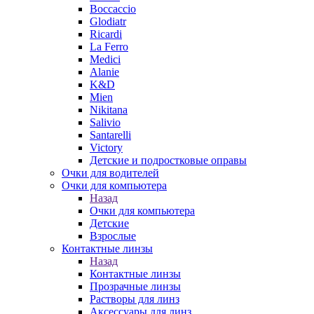
Boccaccio
Glodiatr
Ricardi
La Ferro
Medici
Alanie
K&D
Mien
Nikitana
Salivio
Santarelli
Victory
Детские и подростковые оправы
Очки для водителей
Очки для компьютера
Назад
Очки для компьютера
Детские
Взрослые
Контактные линзы
Назад
Контактные линзы
Прозрачные линзы
Растворы для линз
Аксессуары для линз