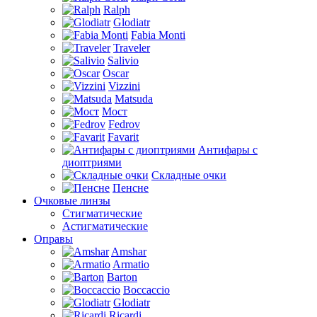
Ralph
Glodiatr
Fabia Monti
Traveler
Salivio
Oscar
Vizzini
Matsuda
Мост
Fedrov
Favarit
Антифары с
диоптриями
Складные очки
Пенсне
Очковые линзы
Стигматические
Астигматические
Оправы
Amshar
Armatio
Barton
Boccaccio
Glodiatr
Ricardi