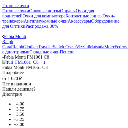
-
Готовые очки
Готовые очки
Очковые линзы
Оправы
Очки для
водителей
Очки для компьютера
Контактные линзы
Очки-
тренажеры
Антиглаукомные очки
Аксессуары
Оборудование
для Оптики
Распродажа 30%
-
Fabia Monti
Ralph
Coral
Ralph
Glodiatr
Traveler
Salivio
Oscar
Vizzini
Matsuda
Мост
Fedrov
с диоптриями
Складные очки
Пенсне
-
Fabia Monti FM1061 C8
Fabia Monti FM1061 C8
Подробнее
от
1 020 ₽
Нет в наличии
Нашли дешевле?
Диоптрия
+4.00
+3.75
+3.50
+3.25
+3.00