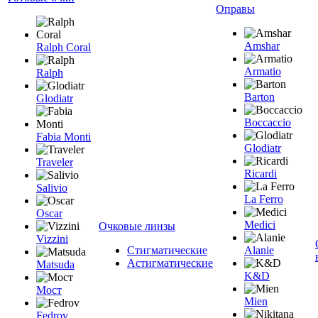
Оправы
Amshar
Ralph Coral
Armatio
Ralph
Barton
Glodiatr
Boccaccio
Fabia Monti
Glodiatr
Traveler
Ricardi
Salivio
La Ferro
Oscar
Medici
Очковые линзы
Vizzini
Стигматические
Alanie
Астигматические
Matsuda
K&D
Мост
Mien
Fedrov