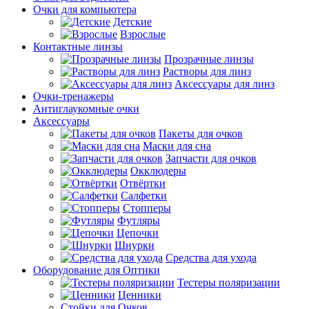
Очки для компьютера
Детские
Взрослые
Контактные линзы
Прозрачные линзы
Растворы для линз
Аксессуары для линз
Очки-тренажеры
Антиглаукомные очки
Аксессуары
Пакеты для очков
Маски для сна
Запчасти для очков
Окклюдеры
Отвёртки
Салфетки
Стопперы
Футляры
Цепочки
Шнурки
Средства для ухода
Оборудование для Оптики
Тестеры поляризации
Ценники
Стойки для Очков