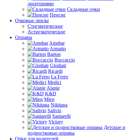
диоптриями
Складные очки
Пенсне
Очковые линзы
Стигматические
Астигматические
Оправы
Amshar
Armatio
Barton
Boccaccio
Glodiatr
Ricardi
La Ferro
Medici
Alanie
K&D
Mien
Nikitana
Salivio
Santarelli
Victory
Детские и
подростковые оправы
Очки для водителей