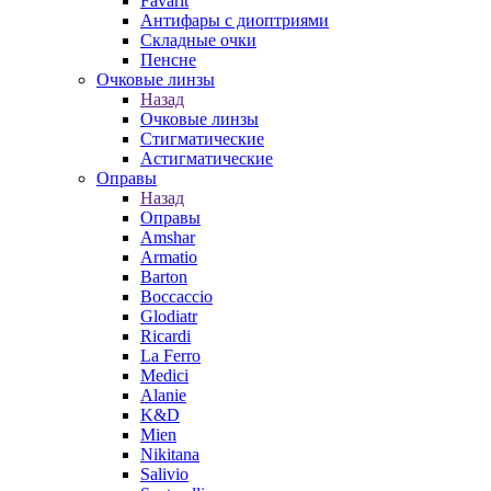
Favarit
Антифары с диоптриями
Складные очки
Пенсне
Очковые линзы
Назад
Очковые линзы
Стигматические
Астигматические
Оправы
Назад
Оправы
Amshar
Armatio
Barton
Boccaccio
Glodiatr
Ricardi
La Ferro
Medici
Alanie
K&D
Mien
Nikitana
Salivio