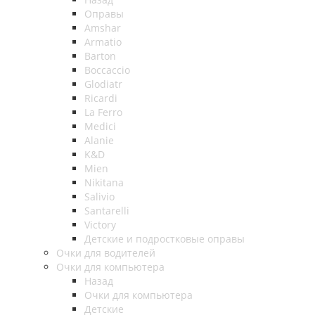
Оправы
Amshar
Armatio
Barton
Boccaccio
Glodiatr
Ricardi
La Ferro
Medici
Alanie
K&D
Mien
Nikitana
Salivio
Santarelli
Victory
Детские и подростковые оправы
Очки для водителей
Очки для компьютера
Назад
Очки для компьютера
Детские