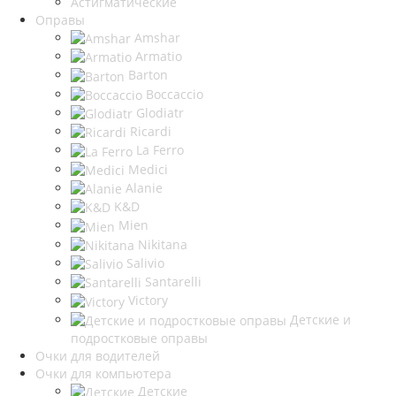
Астигматические
Оправы
Amshar
Armatio
Barton
Boccaccio
Glodiatr
Ricardi
La Ferro
Medici
Alanie
K&D
Mien
Nikitana
Salivio
Santarelli
Victory
Детские и
подростковые оправы
Очки для водителей
Очки для компьютера
Детские