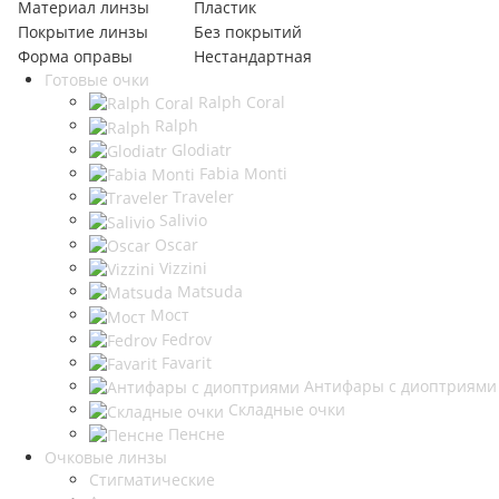
Материал линзы
Пластик
Покрытие линзы
Без покрытий
Форма оправы
Нестандартная
Готовые очки
Ralph Coral
Ralph
Glodiatr
Fabia Monti
Traveler
Salivio
Oscar
Vizzini
Matsuda
Мост
Fedrov
Favarit
Антифары с диоптриями
Складные очки
Пенсне
Очковые линзы
Стигматические