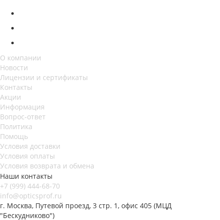
О компании
Новости
Лицензии и сертификаты
Контакты
Акции
Информация
Вопрос-ответ
Политика
Помощь
Условия доставки
Условия оплаты
Условия возврата и обмена
Наши контакты
+7 (999) 444-68-70
info@opticsprof.ru
г. Москва, Путевой проезд, 3 стр. 1, офис 405 (МЦД
"Бескудниково")