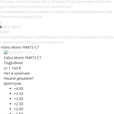
Готовые очки
Очковые линзы
Оправы
Очки для водителей
Очки
для компьютера
Контактные линзы
Очки-
тренажеры
Антиглаукомные очки
Аксессуары
Оборудование для
Оптики
Распродажа 30%
-
Fabia Monti
Ralph
Coral
Ralph
Glodiatr
Traveler
Salivio
Oscar
Vizzini
Matsuda
Мост
Fedrov
с диоптриями
Складные очки
Пенсне
-
Fabia Monti FM873 C7
Fabia Monti FM873 C7
Подробнее
от
1 160 ₽
Нет в наличии
Нашли дешевле?
Диоптрия
+4.00
+3.50
+3.00
+2.50
+2.00
+1.50