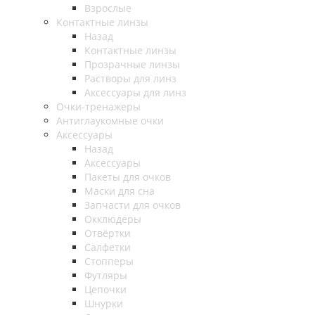
Взрослые
Контактные линзы
Назад
Контактные линзы
Прозрачные линзы
Растворы для линз
Аксессуары для линз
Очки-тренажеры
Антиглаукомные очки
Аксессуары
Назад
Аксессуары
Пакеты для очков
Маски для сна
Запчасти для очков
Окклюдеры
Отвёртки
Салфетки
Стопперы
Футляры
Цепочки
Шнурки