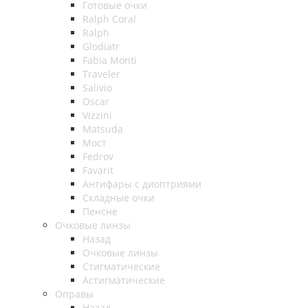
Готовые очки
Ralph Coral
Ralph
Glodiatr
Fabia Monti
Traveler
Salivio
Oscar
Vizzini
Matsuda
Мост
Fedrov
Favarit
Антифары с диоптриями
Складные очки
Пенсне
Очковые линзы
Назад
Очковые линзы
Стигматические
Астигматические
Оправы
Назад