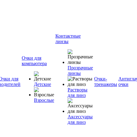
Контактные
линзы
Очки для
компьютера
Прозрачные
линзы
Очки для
Очки-
Антигла
водителей
Детские
тренажеры
очки
Растворы
для линз
Взрослые
Аксессуары
для линз