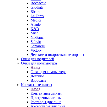
Boccaccio
Glodiatr
Ricardi
La Ferro
Medici
Alanie
K&D
Mien
Nikitana
Salivio
Santarelli
Victory
Детские и подростковые оправы
Очки для водителей
Очки для компьютера
Назад
Очки для компьютера
Детские
Взрослые
Контактные линзы
Назад
Контактные линзы
Прозрачные линзы
Растворы для линз
Аксессуары для линз