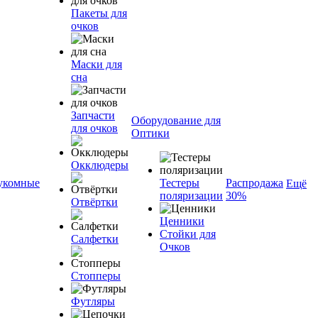
Пакеты для
очков
Маски для
сна
Запчасти
Оборудование для
для очков
Оптики
Окклюдеры
укомные
Тестеры
Распродажа
Ещё
поляризации
30%
Отвёртки
Ценники
Стойки для
Салфетки
Очков
Стопперы
Футляры