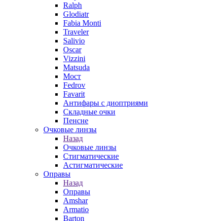
Ralph
Glodiatr
Fabia Monti
Traveler
Salivio
Oscar
Vizzini
Matsuda
Мост
Fedrov
Favarit
Антифары с диоптриями
Складные очки
Пенсне
Очковые линзы
Назад
Очковые линзы
Стигматические
Астигматические
Оправы
Назад
Оправы
Amshar
Armatio
Barton