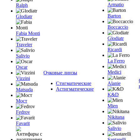
Armatio
Ralph
Barton
Glodiatr
Boccaccio
Fabia Monti
Glodiatr
Traveler
Ricardi
Salivio
La Ferro
Oscar
Medici
Очковые линзы
Vizzini
Стигматические
Alanie
Астигматические
Matsuda
K&D
Мост
Mien
Fedrov
Nikitana
Favarit
Salivio
Santarelli