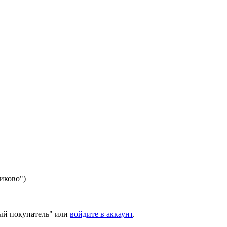
никово")
ый покупатель" или
войдите в аккаунт
.