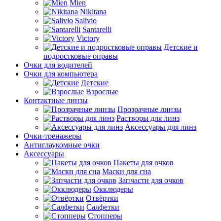
Mien
Nikitana
Salivio
Santarelli
Victory
Детские и
подростковые оправы
Очки для водителей
Очки для компьютера
Детские
Взрослые
Контактные линзы
Прозрачные линзы
Растворы для линз
Аксессуары для линз
Очки-тренажеры
Антиглаукомные очки
Аксессуары
Пакеты для очков
Маски для сна
Запчасти для очков
Окклюдеры
Отвёртки
Салфетки
Стопперы