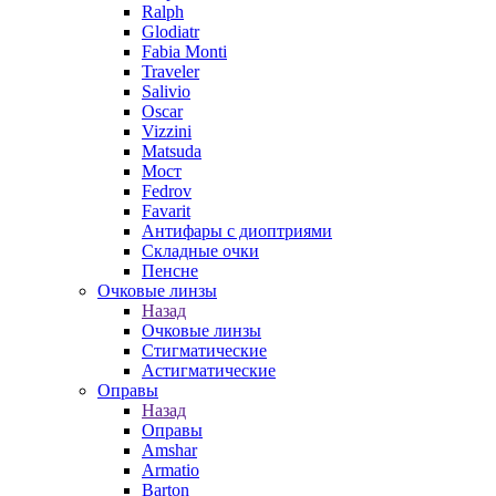
Ralph
Glodiatr
Fabia Monti
Traveler
Salivio
Oscar
Vizzini
Matsuda
Мост
Fedrov
Favarit
Антифары с диоптриями
Складные очки
Пенсне
Очковые линзы
Назад
Очковые линзы
Стигматические
Астигматические
Оправы
Назад
Оправы
Amshar
Armatio
Barton