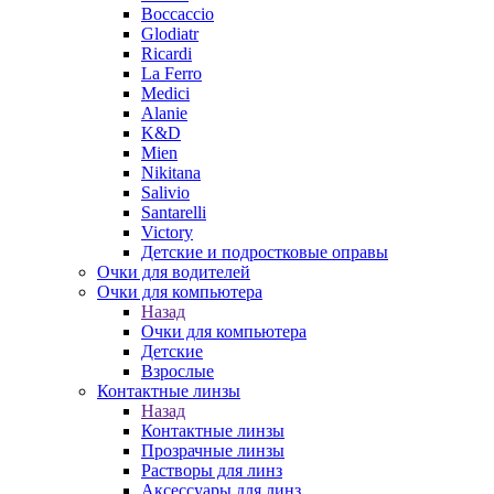
Boccaccio
Glodiatr
Ricardi
La Ferro
Medici
Alanie
K&D
Mien
Nikitana
Salivio
Santarelli
Victory
Детские и подростковые оправы
Очки для водителей
Очки для компьютера
Назад
Очки для компьютера
Детские
Взрослые
Контактные линзы
Назад
Контактные линзы
Прозрачные линзы
Растворы для линз
Аксессуары для линз