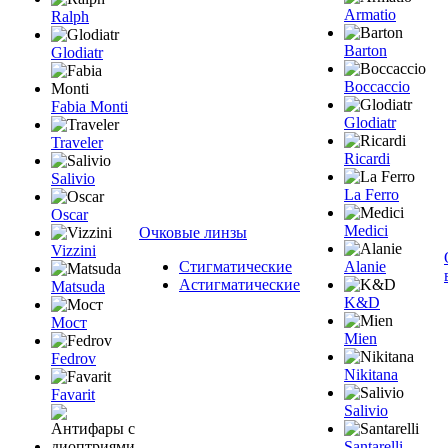
Armatio
Ralph
Barton
Glodiatr
Boccaccio
Fabia Monti
Glodiatr
Traveler
Ricardi
Salivio
La Ferro
Oscar
Medici
Очковые линзы
Vizzini
Стигматические
Alanie
Астигматические
Matsuda
K&D
Мост
Mien
Fedrov
Nikitana
Favarit
Salivio
Santarelli