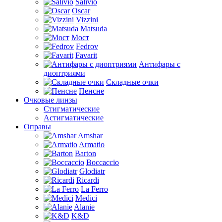
Salivio
Oscar
Vizzini
Matsuda
Мост
Fedrov
Favarit
Антифары с
диоптриями
Складные очки
Пенсне
Очковые линзы
Стигматические
Астигматические
Оправы
Amshar
Armatio
Barton
Boccaccio
Glodiatr
Ricardi
La Ferro
Medici
Alanie
K&D