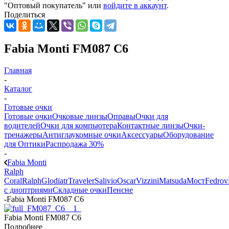
"Оптовый покупатель" или
войдите в аккаунт
.
Поделиться
Fabia Monti FM087 C6
Главная
-
Каталог
-
Готовые очки
Готовые очки
Очковые линзы
Оправы
Очки для
водителей
Очки для компьютера
Контактные линзы
Очки-
тренажеры
Антиглаукомные очки
Аксессуары
Оборудование
для Оптики
Распродажа 30%
-
Fabia Monti
Ralph
Coral
Ralph
Glodiatr
Traveler
Salivio
Oscar
Vizzini
Matsuda
Мост
Fedrov
с диоптриями
Складные очки
Пенсне
-
Fabia Monti FM087 C6
Fabia Monti FM087 C6
Подробнее