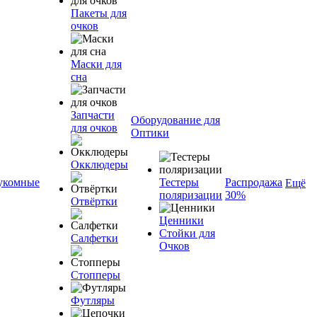
Пакеты для
очков
Маски для
сна
Запчасти
Оборудование для
для очков
Оптики
Окклюдеры
укомные
Тестеры
Распродажа
Ещё
поляризации
30%
Отвёртки
Ценники
Стойки для
Салфетки
Очков
Стопперы
Футляры