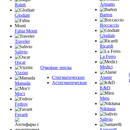
Armatio
Ralph
Barton
Glodiatr
Boccaccio
Fabia Monti
Glodiatr
Traveler
Ricardi
Salivio
La Ferro
Oscar
Medici
Очковые линзы
Vizzini
Стигматические
Alanie
Астигматические
Matsuda
K&D
Мост
Mien
Fedrov
Nikitana
Favarit
Salivio
Santarelli