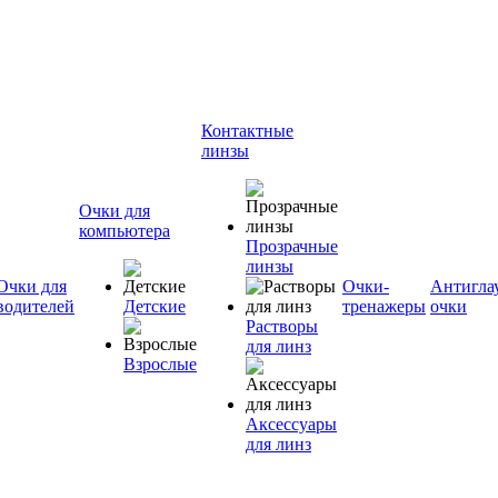
Контактные
линзы
Очки для
компьютера
Прозрачные
линзы
Очки для
Очки-
Антигла
водителей
Детские
тренажеры
очки
Растворы
для линз
Взрослые
Аксессуары
для линз