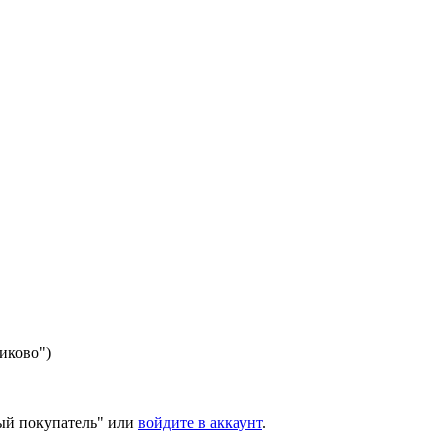
никово")
ый покупатель" или
войдите в аккаунт
.