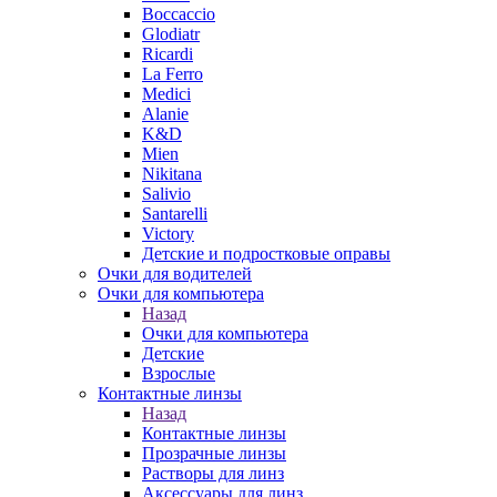
Boccaccio
Glodiatr
Ricardi
La Ferro
Medici
Alanie
K&D
Mien
Nikitana
Salivio
Santarelli
Victory
Детские и подростковые оправы
Очки для водителей
Очки для компьютера
Назад
Очки для компьютера
Детские
Взрослые
Контактные линзы
Назад
Контактные линзы
Прозрачные линзы
Растворы для линз
Аксессуары для линз