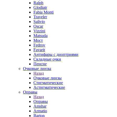
Ralph
Glodiatr
Fabia Monti
Traveler
Salivio
Oscar
Vizzini
Matsuda
Мост
Fedrov
Favarit
Антифары с диоптриями
Складные очки
Пенсне
Очковые линзы
Назад
Очковые линзы
Стигматические
Астигматические
Оправы
Назад
Оправы
Amshar
Armatio
Barton