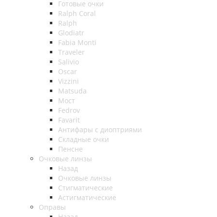
Готовые очки
Ralph Coral
Ralph
Glodiatr
Fabia Monti
Traveler
Salivio
Oscar
Vizzini
Matsuda
Мост
Fedrov
Favarit
Антифары с диоптриями
Складные очки
Пенсне
Очковые линзы
Назад
Очковые линзы
Стигматические
Астигматические
Оправы
Назад