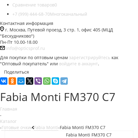
Сравнение товаров
0
+7 (999) 444-68-70
Многоканальный
Контактная информация
г. Москва, Путевой проезд, 3 стр. 1, офис 405 (МЦД
"Бескудниково")
Пн-Пт 10.00-18.00
info@opticsprof.ru
Для покупки по оптовым ценам
зарегистрируйтесь
как
"Оптовый покупатель" или
войдите в аккаунт
.
Поделиться
Fabia Monti FM370 C7
Главная
-
Каталог
-
Готовые очки
-
Fabia Monti
-
Fabia Monti FM370 C7
Fabia Monti FM370 C7