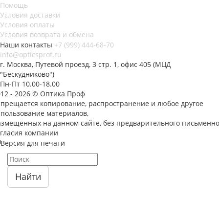
Помощь
Условия доставки
Условия оплаты
Условия возврата и обмена
Наши контакты
+7 (999) 444-68-70
info@opticsprof.ru
г. Москва, Путевой проезд, 3 стр. 1, офис 405 (МЦД
"Бескудниково")
Пн-Пт 10.00-18.00
012 - 2026 © Оптика Проф
апрещается копирование, распространение и любое другое
спользование материалов,
азмещённых на данном сайте, без предварительного письменно
огласия компании
Версия для печати
Найти