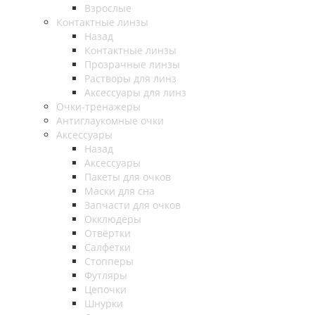
Взрослые
Контактные линзы
Назад
Контактные линзы
Прозрачные линзы
Растворы для линз
Аксессуары для линз
Очки-тренажеры
Антиглаукомные очки
Аксессуары
Назад
Аксессуары
Пакеты для очков
Маски для сна
Запчасти для очков
Окклюдеры
Отвёртки
Салфетки
Стопперы
Футляры
Цепочки
Шнурки