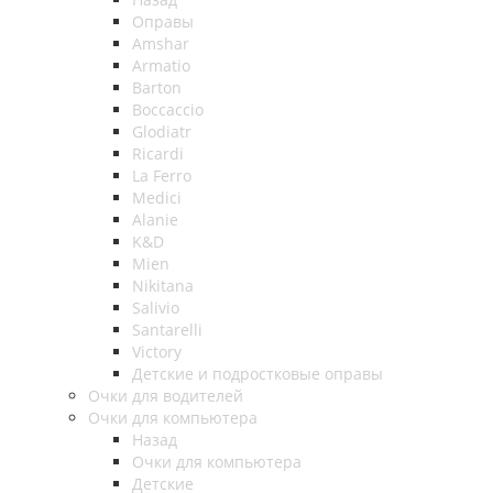
Оправы
Amshar
Armatio
Barton
Boccaccio
Glodiatr
Ricardi
La Ferro
Medici
Alanie
K&D
Mien
Nikitana
Salivio
Santarelli
Victory
Детские и подростковые оправы
Очки для водителей
Очки для компьютера
Назад
Очки для компьютера
Детские