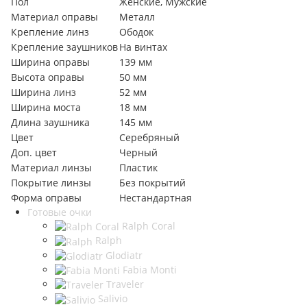
Пол
Женские, Мужские
Материал оправы
Металл
Крепление линз
Ободок
Крепление заушников
На винтах
Ширина оправы
139 мм
Высота оправы
50 мм
Ширина линз
52 мм
Ширина моста
18 мм
Длина заушника
145 мм
Цвет
Серебряный
Доп. цвет
Черный
Материал линзы
Пластик
Покрытие линзы
Без покрытий
Форма оправы
Нестандартная
Готовые очки
Ralph Coral
Ralph
Glodiatr
Fabia Monti
Traveler
Salivio