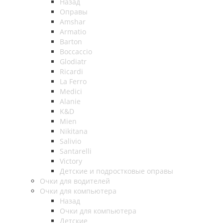
Назад
Оправы
Amshar
Armatio
Barton
Boccaccio
Glodiatr
Ricardi
La Ferro
Medici
Alanie
K&D
Mien
Nikitana
Salivio
Santarelli
Victory
Детские и подростковые оправы
Очки для водителей
Очки для компьютера
Назад
Очки для компьютера
Детские