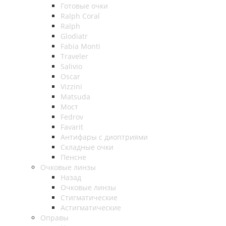
Готовые очки
Ralph Coral
Ralph
Glodiatr
Fabia Monti
Traveler
Salivio
Oscar
Vizzini
Matsuda
Мост
Fedrov
Favarit
Антифары с диоптриями
Складные очки
Пенсне
Очковые линзы
Назад
Очковые линзы
Стигматические
Астигматические
Оправы