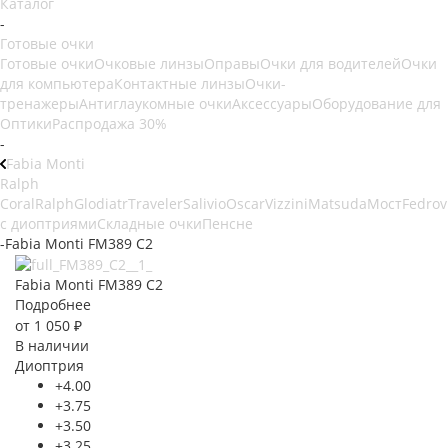
Каталог
-
Готовые очки
Готовые очки
Очковые линзы
Оправы
Очки для водителей
Очки
для компьютера
Контактные линзы
Очки-
тренажеры
Антиглаукомные очки
Аксессуары
Оборудование для
Оптики
Распродажа 30%
-
Fabia Monti
Ralph
Coral
Ralph
Glodiatr
Traveler
Salivio
Oscar
Vizzini
Matsuda
Мост
Fedrov
с диоптриями
Складные очки
Пенсне
-
Fabia Monti FM389 C2
Fabia Monti FM389 C2
Подробнее
от
1 050 ₽
В наличии
Диоптрия
+4.00
+3.75
+3.50
+3.25