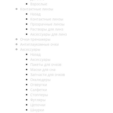
Взрослые
Контактные линзы
Назад
Контактные линзы
Прозрачные линзы
Растворы для линз
Аксессуары для линз
Очки-тренажеры
Антиглаукомные очки
Аксессуары
Назад
Аксессуары
Пакеты для очков
Маски для сна
Запчасти для очков
Окклюдеры
Отвёртки
Салфетки
Стопперы
Футляры
Цепочки
Шнурки