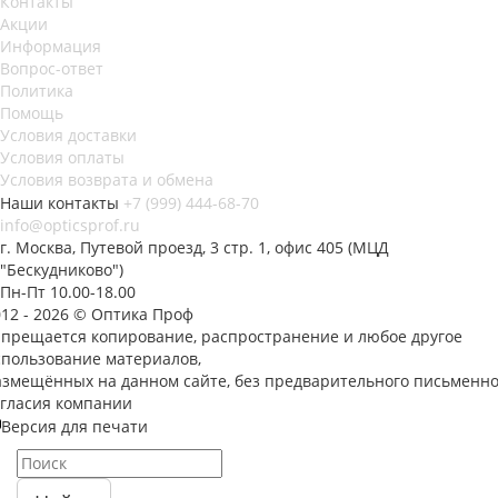
Контакты
Акции
Информация
Вопрос-ответ
Политика
Помощь
Условия доставки
Условия оплаты
Условия возврата и обмена
Наши контакты
+7 (999) 444-68-70
info@opticsprof.ru
г. Москва, Путевой проезд, 3 стр. 1, офис 405 (МЦД
"Бескудниково")
Пн-Пт 10.00-18.00
012 - 2026 © Оптика Проф
апрещается копирование, распространение и любое другое
спользование материалов,
азмещённых на данном сайте, без предварительного письменно
огласия компании
Версия для печати