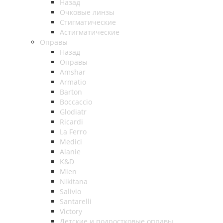
Назад
Очковые линзы
Стигматические
Астигматические
Оправы
Назад
Оправы
Amshar
Armatio
Barton
Boccaccio
Glodiatr
Ricardi
La Ferro
Medici
Alanie
K&D
Mien
Nikitana
Salivio
Santarelli
Victory
Детские и подростковые оправы