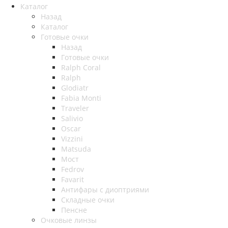
Каталог
Назад
Каталог
Готовые очки
Назад
Готовые очки
Ralph Coral
Ralph
Glodiatr
Fabia Monti
Traveler
Salivio
Oscar
Vizzini
Matsuda
Мост
Fedrov
Favarit
Антифары с диоптриями
Складные очки
Пенсне
Очковые линзы