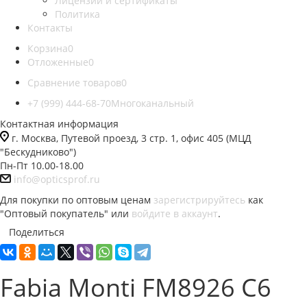
Лицензии и сертификаты
Политика
Контакты
Корзина
0
Отложенные
0
Сравнение товаров
0
+7 (999) 444-68-70
Многоканальный
Контактная информация
г. Москва, Путевой проезд, 3 стр. 1, офис 405 (МЦД
"Бескудниково")
Пн-Пт 10.00-18.00
info@opticsprof.ru
Для покупки по оптовым ценам
зарегистрируйтесь
как
"Оптовый покупатель" или
войдите в аккаунт
.
Поделиться
Fabia Monti FM8926 C6