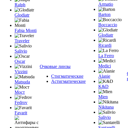
Armatio
Ralph
Barton
Glodiatr
Boccaccio
Fabia Monti
Glodiatr
Traveler
Ricardi
Salivio
La Ferro
Oscar
Medici
Очковые линзы
Vizzini
Стигматические
Alanie
Астигматические
Matsuda
K&D
Мост
Mien
Fedrov
Nikitana
Favarit
Salivio
Santarelli