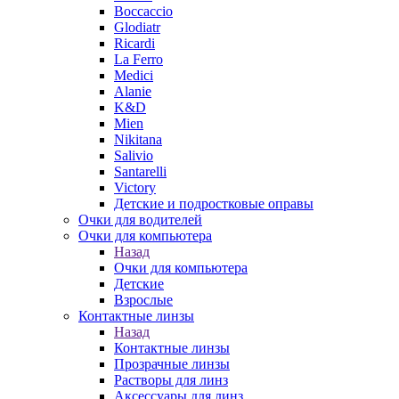
Boccaccio
Glodiatr
Ricardi
La Ferro
Medici
Alanie
K&D
Mien
Nikitana
Salivio
Santarelli
Victory
Детские и подростковые оправы
Очки для водителей
Очки для компьютера
Назад
Очки для компьютера
Детские
Взрослые
Контактные линзы
Назад
Контактные линзы
Прозрачные линзы
Растворы для линз
Аксессуары для линз