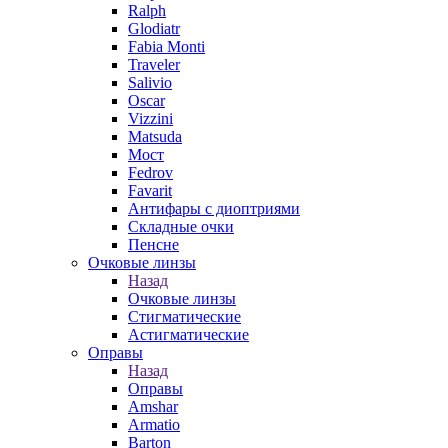
Ralph
Glodiatr
Fabia Monti
Traveler
Salivio
Oscar
Vizzini
Matsuda
Мост
Fedrov
Favarit
Антифары с диоптриями
Складные очки
Пенсне
Очковые линзы
Назад
Очковые линзы
Стигматические
Астигматические
Оправы
Назад
Оправы
Amshar
Armatio
Barton