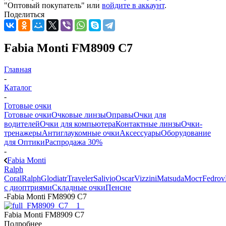
"Оптовый покупатель" или
войдите в аккаунт
.
Поделиться
Fabia Monti FM8909 C7
Главная
-
Каталог
-
Готовые очки
Готовые очки
Очковые линзы
Оправы
Очки для
водителей
Очки для компьютера
Контактные линзы
Очки-
тренажеры
Антиглаукомные очки
Аксессуары
Оборудование
для Оптики
Распродажа 30%
-
Fabia Monti
Ralph
Coral
Ralph
Glodiatr
Traveler
Salivio
Oscar
Vizzini
Matsuda
Мост
Fedrov
с диоптриями
Складные очки
Пенсне
-
Fabia Monti FM8909 C7
Fabia Monti FM8909 C7
Подробнее