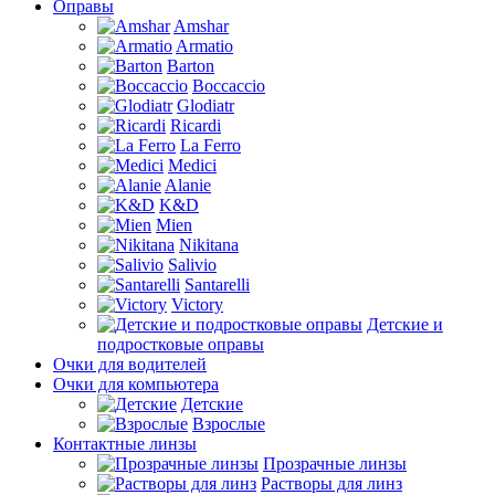
Оправы
Amshar
Armatio
Barton
Boccaccio
Glodiatr
Ricardi
La Ferro
Medici
Alanie
K&D
Mien
Nikitana
Salivio
Santarelli
Victory
Детские и
подростковые оправы
Очки для водителей
Очки для компьютера
Детские
Взрослые
Контактные линзы
Прозрачные линзы
Растворы для линз